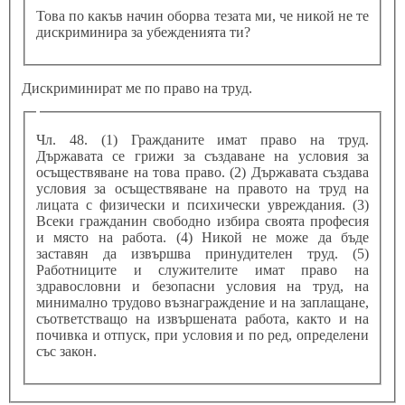
Това по какъв начин оборва тезата ми, че никой не те
дискриминира за убежденията ти?
Дискриминират ме по право на труд.
Чл. 48. (1) Гражданите имат право на труд.
Държавата се грижи за създаване на условия за
осъществяване на това право. (2) Държавата създава
условия за осъществяване на правото на труд на
лицата с физически и психически увреждания. (3)
Всеки гражданин свободно избира своята професия
и място на работа. (4) Никой не може да бъде
заставян да извършва принудителен труд. (5)
Работниците и служителите имат право на
здравословни и безопасни условия на труд, на
минимално трудово възнаграждение и на заплащане,
съответстващо на извършената работа, както и на
почивка и отпуск, при условия и по ред, определени
със закон.