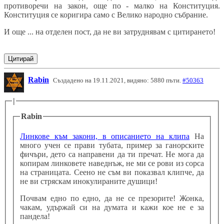
противоречи на закон, още по - малко на Конституция.
Конституция се коригира само с Велико народно събрание.
И още ... на отделен пост, да не ви затруднявам с цитирането!
Цитирай
Rabin
Създадено на 19.11.2021, видяно: 5880 пъти.
#50363
|
Rabin
Линкове към закони, в описанието на клипа
На
много учен се прави тубата, пример за ганорските
фичъри, дето са направени да ти пречат. Не мога да
копирам линковете наведнъж, не ми се рови из сорса
на страницата. Сеено не съм ви показвал клипче, да
не ви стряскам инокулираните душици!
Почвам едно по едно, да не се презорите! Жонка,
чакам, удържай си на думата и кажи кое не е за
пандела!