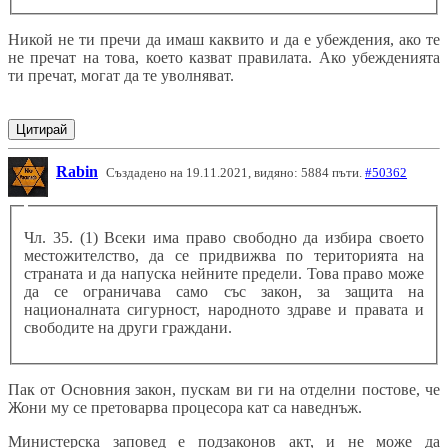
Никой не ти пречи да имаш каквито и да е убеждения, ако те
не пречат на това, което казват правилата. Ако убежденията
ти пречат, могат да те уволняват.
Цитирай
Rabin
Създадено на 19.11.2021, видяно: 5884 пъти.
#50362
Чл. 35. (1) Всеки има право свободно да избира своето
местожителство, да се придвижва по територията на
страната и да напуска нейните предели. Това право може
да се ограничава само със закон, за защита на
националната сигурност, народното здраве и правата и
свободите на други граждани.
Пак от Основния закон, пускам ви ги на отделни постове, че
Жони му се претоварва процесора кат са наведнъж.
Министерска заповед е подзаконов акт, и не може да