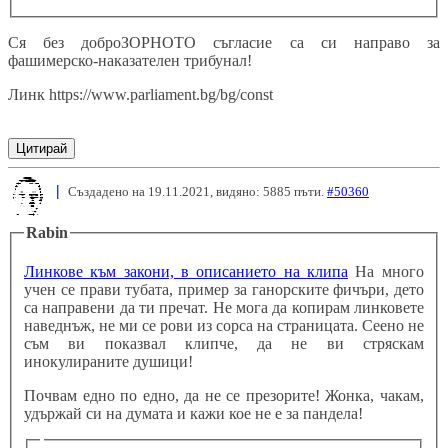
Ся без доброЗОРНОТО съгласие са си направо за
фашимерско-наказателен трибунал!
Линк https://www.parliament.bg/bg/const
Цитирай
|
Създадено на 19.11.2021, видяно: 5885 пъти.
#50360
Rabin
Линкове към закони, в описанието на клипа
На много
учен се прави тубата, пример за ганорските фичъри, дето
са направени да ти пречат. Не мога да копирам линковете
наведнъж, не ми се рови из сорса на страницата. Сеено не
съм ви показвал клипче, да не ви стряскам
инокулираните душици!
Почвам едно по едно, да не се презорите! Жонка, чакам,
удържай си на думата и кажи кое не е за пандела!