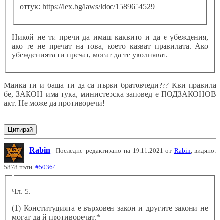
оттук: https://lex.bg/laws/ldoc/1589654529
Никой не ти пречи да имаш каквито и да е убеждения,
ако те не пречат на това, което казват правилата. Ако
убежденията ти пречат, могат да те уволняват.
Майка ти и баща ти да са първи братовчеди??? Кви правила
бе, ЗАКОН има тука, министерска заповед е ПОДЗАКОНОВ
акт. Не може да противоречи!
Цитирай
Rabin
Последно редактирано на 19.11.2021 от
Rabin
, видяно:
5878 пъти.
#50364
Чл. 5.
(1) Конституцията е върховен закон и другите закони не
могат да й противоречат.*