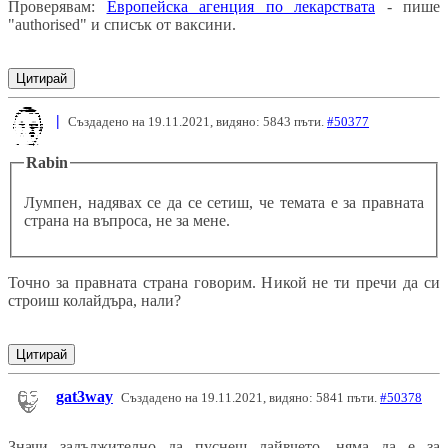
Проверявам:
Европейска агенция по лекарствата
- пише
"authorised" и списък от ваксини.
Цитирай
|
Създадено на 19.11.2021, видяно: 5843 пъти.
#50377
Rabin
Лумпен, надявах се да се сетиш, че темата е за правната
страна на въпроса, не за мене.
Точно за правната страна говорим. Никой не ти пречи да си
строиш колайдъра, нали?
Цитирай
gat3way
Създадено на 19.11.2021, видяно: 5841 пъти.
#50378
Значи задължително да пуснеш лайвчето, няма да е за