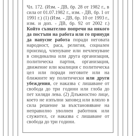
Чл. 172. (Изм. - ДВ, бр. 28 от 1982 г., в
сила от 01.07.1982 г., изм. - ДВ, бр. 1 от
1991 г.) (1) (Изм. - ДВ, бр. 10 от 1993 г.,
изм. и доп. - ДВ, бр. 92 от 2002 г.)
Който съзнателно попречи на някого
да постъпи на работа или го принуди
да напусне работа
поради неговата
народност, раса, религия, социален
произход, членуване или нечленуване
в синдикална или друга организация,
политическа партия, организация,
движение или коалиция с политическа
цел или поради неговите или на
ближните му политически
или други
убеждения
, се наказва с лишаване от
свобода до три години или глоба до
пет хиляди лева. (2) Длъжностно лице,
което не изпълни заповед или влязло в
сила решение за възстановяване на
неправилно уволнен работник или
служител, се наказва с лишаване от
свобода до три години.