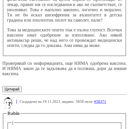
лекар, правят им се изследвания и ако не съответстват, се
уволняват. Това е напълно законно, логично и морално.
Ти не би искал шизофреник за възпитател в детска
градина или епилептик пилот на самолет, нали?
Това за медицинските опити пък е пълна глупост. Всички
ваксини имат одобрение за използване. Ако някой
антиваксър реши, че над него се провеждат медицински
опити, следва да го доказва. Ама няма да може.
Проверявай си информацията, още НЯМА одобрена ваксина.
И НЯМА закон да те задължава да я ползваш, дори да имаше
ваксина.
Цитирай
|
Създадено на 19.11.2021, видяно: 5859 пъти.
#50371
Rabin
|