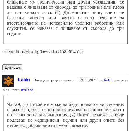
ближните му политически
или други убеждения
, се
наказва с лишаване от свобода до три години или глоба
до пет хиляди лева. (2) Длъжностно лице, което не
изпълни заповед или влязло в сила решение за
възстановяване на неправилно уволнен работник или
служител, се наказва с лишаване от свобода до три
години.
оттук: https://lex.bg/laws/ldoc/1589654529
Цитирай
Rabin
Последно редактирано на 19.11.2021 от
Rabin
, видяно:
5890 пъти.
#50358
Чл. 29. (1) Никой не може да бъде подлаган на мъчение,
на жестоко, безчовечно или унижаващо отношение, както
и на насилствена асимилация. (2) Никой не може да бъде
подлаган на медицински, научни или други опити без
неговото доброволно писмено съгласие.