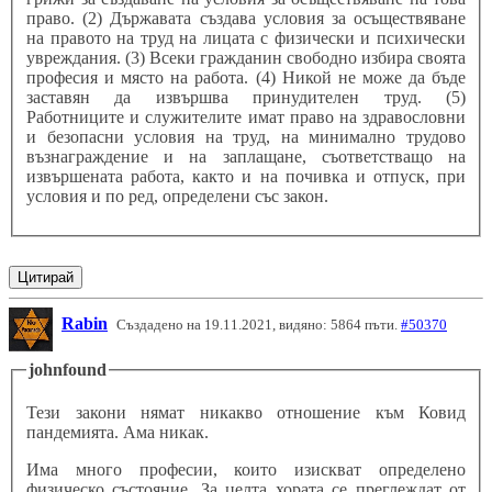
право. (2) Държавата създава условия за осъществяване
на правото на труд на лицата с физически и психически
увреждания. (3) Всеки гражданин свободно избира своята
професия и място на работа. (4) Никой не може да бъде
заставян да извършва принудителен труд. (5)
Работниците и служителите имат право на здравословни
и безопасни условия на труд, на минимално трудово
възнаграждение и на заплащане, съответстващо на
извършената работа, както и на почивка и отпуск, при
условия и по ред, определени със закон.
Цитирай
Rabin
Създадено на 19.11.2021, видяно: 5864 пъти.
#50370
johnfound
Тези закони нямат никакво отношение към Ковид
пандемията. Ама никак.
Има много професии, които изискват определено
физическо състояние. За целта хората се преглеждат от