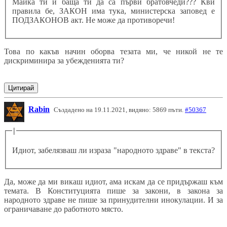
Майка ти и баща ти да са първи братовчеди??? Кви
правила бе, ЗАКОН има тука, министерска заповед е
ПОДЗАКОНОВ акт. Не може да противоречи!
Това по какъв начин оборва тезата ми, че никой не те
дискриминира за убежденията ти?
Цитирай
Rabin
Създадено на 19.11.2021, видяно: 5869 пъти.
#50367
|
Идиот, забелязваш ли израза "народното здраве" в текста?
Да, може да ми викаш идиот, ама искам да се придържаш към
темата. В Конституцията пише за закони, в закона за
народното здраве не пише за принудителни инокулации. И за
ограничаване до работното място.