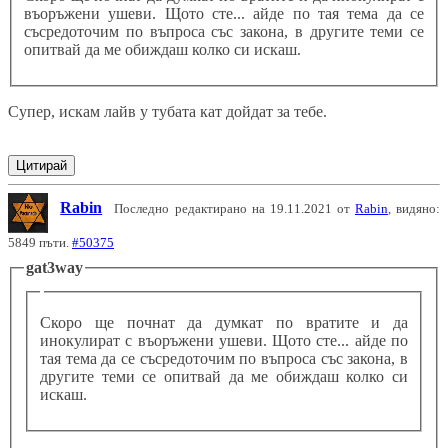
въоръжени ушеви. Щото сте... айде по тая тема да се
съсредоточим по въпроса със закона, в другите теми се
опитвай да ме обиждаш колко си искаш.
Супер, искам лайв у тубата кат дойдат за тебе.
Цитирай
Rabin
Последно редактирано на 19.11.2021 от
Rabin
, видяно:
5849 пъти.
#50375
gat3way
Скоро ще почнат да думкат по вратите и да
инокулират с въоръжени ушеви. Щото сте... айде по
тая тема да се съсредоточим по въпроса със закона, в
другите теми се опитвай да ме обиждаш колко си
искаш.