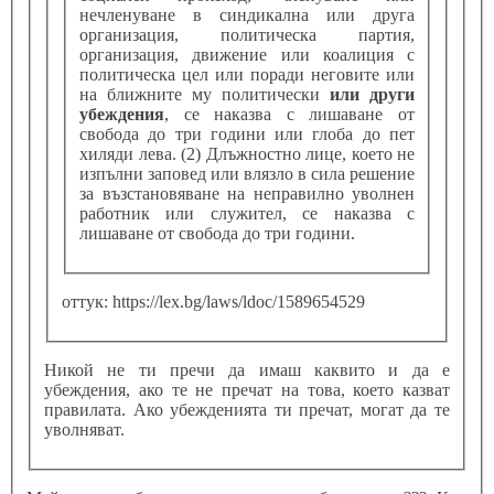
нечленуване в синдикална или друга
организация, политическа партия,
организация, движение или коалиция с
политическа цел или поради неговите или
на ближните му политически
или други
убеждения
, се наказва с лишаване от
свобода до три години или глоба до пет
хиляди лева. (2) Длъжностно лице, което не
изпълни заповед или влязло в сила решение
за възстановяване на неправилно уволнен
работник или служител, се наказва с
лишаване от свобода до три години.
оттук: https://lex.bg/laws/ldoc/1589654529
Никой не ти пречи да имаш каквито и да е
убеждения, ако те не пречат на това, което казват
правилата. Ако убежденията ти пречат, могат да те
уволняват.