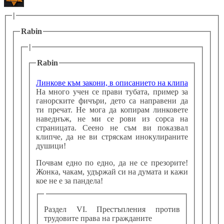
|
Rabin
|
Rabin
Линкове към закони, в описанието на клипа
На много учен се прави тубата, пример за
ганорските фичъри, дето са направени да
ти пречат. Не мога да копирам линковете
наведнъж, не ми се рови из сорса на
страницата. Сеено не съм ви показвал
клипче, да не ви стряскам инокулираните
душици!
Почвам едно по едно, да не се презорите!
Жонка, чакам, удържай си на думата и кажи
кое не е за пандела!
Раздел VI. Престъпления против
трудовите права на гражданите