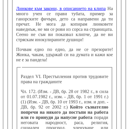
Линкове към закони, в описанието на клипа
На
много учен се прави тубата, пример за
ганорските фичъри, дето са направени да ти
пречат. Не мога да копирам линковете
наведнъж, не ми се рови из сорса на страницата.
Сеено не съм ви показвал клипче, да не ви
стряскам инокулираните душици!
Почвам едно по едно, да не се презорите!
Жонка, чакам, удържай си на думата и кажи кое
не е за пандела!
Раздел VI. Престъпления против трудовите
права на гражданите
Чл. 172. (Изм. - ДВ, бр. 28 от 1982 г., в сила
от 01.07.1982 г., изм. - ДВ, бр. 1 от 1991 г.)
(1) (Изм. - ДВ, бр. 10 от 1993 г., изм. и доп. -
ДВ, бр. 92 от 2002 г.)
Който съзнателно
попречи на някого да постъпи на работа
или го принуди да напусне работа
поради
неговата народност, раса, религия,
социален произход, членуване или