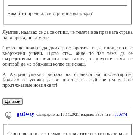
Някой ти пречи да си строиш колайдъра?
Лумпен, надявах се да се сетиш, че темата е за правната страна
на въпроса, не за мене.
Скоро ще почнат да думкат по вратите и да инокулират с
въоръжени ушеви. Щото сте... айде по тая тема да се
съсредоточим по въпроса със закона, в другите теми се
опитвай да ме обиждаш колко си искаш.
А Автрия ушевия застана на страната на протестърите.
Колкото са успяли да ви прилъжат - туй ще им е. Ние
продължаваме новия свят!
Цитирай
gat3way
Създадено на 19.11.2021, видяно: 5853 пъти.
#50374
Скоро ще почнат да думкат по вратите и да инокулират с