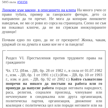
5895 пъти.
#50356
Линкове към закони, в описанието на клипа
На много учен се
прави тубата, пример за ганорските фичъри, дето са
направени да ти пречат. Не мога да копирам линковете
наведнъж, не ми се рови из сорса на страницата. Сеено не съм
ви показвал клипче, да не ви стряскам инокулираните
душици!
Почвам едно по едно, да не се презорите! Жонка, чакам,
удържай си на думата и кажи кое не е за пандела!
Раздел VI. Престъпления против трудовите права на
гражданите
Чл. 172. (Изм. - ДВ, бр. 28 от 1982 г., в сила от 01.07.1982
г., изм. - ДВ, бр. 1 от 1991 г.) (1) (Изм. - ДВ, бр. 10 от 1993
г., изм. и доп. - ДВ, бр. 92 от 2002 г.)
Който съзнателно
попречи на някого да постъпи на работа или го
принуди да напусне работа
поради неговата народност,
раса, религия, социален произход, членуване или
нечленуване в синдикална или друга организация,
политическа партия, организация, движение или
коалиция с политическа цел или поради неговите или на