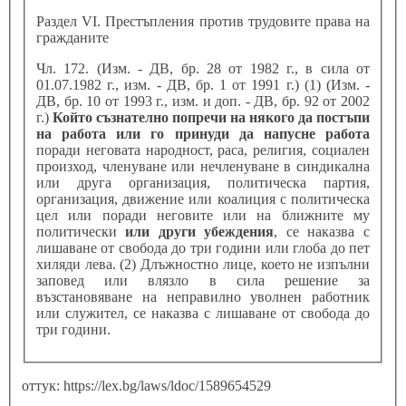
Раздел VI. Престъпления против трудовите права на
гражданите
Чл. 172. (Изм. - ДВ, бр. 28 от 1982 г., в сила от
01.07.1982 г., изм. - ДВ, бр. 1 от 1991 г.) (1) (Изм. -
ДВ, бр. 10 от 1993 г., изм. и доп. - ДВ, бр. 92 от 2002
г.)
Който съзнателно попречи на някого да постъпи
на работа или го принуди да напусне работа
поради неговата народност, раса, религия, социален
произход, членуване или нечленуване в синдикална
или друга организация, политическа партия,
организация, движение или коалиция с политическа
цел или поради неговите или на ближните му
политически
или други убеждения
, се наказва с
лишаване от свобода до три години или глоба до пет
хиляди лева. (2) Длъжностно лице, което не изпълни
заповед или влязло в сила решение за
възстановяване на неправилно уволнен работник
или служител, се наказва с лишаване от свобода до
три години.
оттук: https://lex.bg/laws/ldoc/1589654529