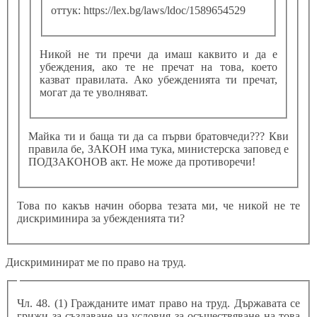
оттук: https://lex.bg/laws/ldoc/1589654529
Никой не ти пречи да имаш каквито и да е
убеждения, ако те не пречат на това, което
казват правилата. Ако убежденията ти пречат,
могат да те уволняват.
Майка ти и баща ти да са първи братовчеди??? Кви
правила бе, ЗАКОН има тука, министерска заповед е
ПОДЗАКОНОВ акт. Не може да противоречи!
Това по какъв начин оборва тезата ми, че никой не те
дискриминира за убежденията ти?
Дискриминират ме по право на труд.
Чл. 48. (1) Гражданите имат право на труд. Държавата се
грижи за създаване на условия за осъществяване на това