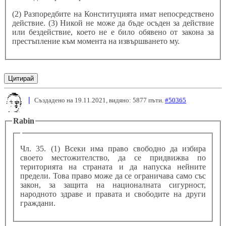
(2) Разпоредбите на Конституцията имат непосредствено
действие. (3) Никой не може да бъде осъден за действие
или бездействие, което не е било обявено от закона за
престъпление към момента на извършването му.
Цитирай
|
Създадено на 19.11.2021, видяно: 5877 пъти.
#50365
Rabin
Чл. 35. (1) Всеки има право свободно да избира
своето местожителство, да се придвижва по
територията на страната и да напуска нейните
предели. Това право може да се ограничава само със
закон, за защита на националната сигурност,
народното здраве и правата и свободите на други
граждани.