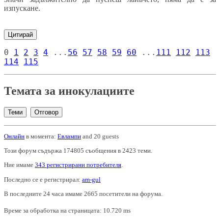
изпускане.
Цитирай
0
1
2
3
4
...
56
57
58
59
60
...
111
112
113
114
115
Темата за инокулациите
Теми
Отговор
Онлайн
в момента:
Евлампи
and 20 guests
Този форум съдържа 174805 съобщения в 2423 теми.
Ние имаме
343 регистрирани потребителя
.
Последно се е регистрирал:
am-gul
В последните 24 часа имаме 2665 посетители на форума.
Време за обработка на страницата: 10.720 ms