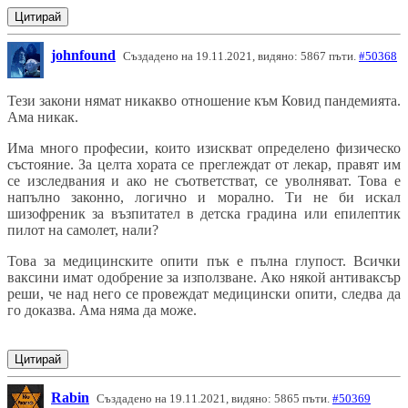
Цитирай
johnfound
Създадено на 19.11.2021, видяно: 5867 пъти.
#50368
Тези закони нямат никакво отношение към Ковид пандемията.
Ама никак.
Има много професии, които изискват определено физическо
състояние. За целта хората се преглеждат от лекар, правят им
се изследвания и ако не съответстват, се уволняват. Това е
напълно законно, логично и морално. Ти не би искал
шизофреник за възпитател в детска градина или епилептик
пилот на самолет, нали?
Това за медицинските опити пък е пълна глупост. Всички
ваксини имат одобрение за използване. Ако някой антиваксър
реши, че над него се провеждат медицински опити, следва да
го доказва. Ама няма да може.
Цитирай
Rabin
Създадено на 19.11.2021, видяно: 5865 пъти.
#50369