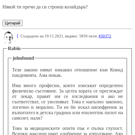
Някой ти пречи да си строиш колайдъра?
Цитирай
|
Създадено на 19.11.2021, видяно: 5856 пъти.
#50372
Rabin
johnfound
Тези закони нямат никакво отношение към Ковид
пандемията. Ама никак.
Има много професии, които изискват определено
физическо състояние. За целта хората се преглеждат
от лекар, правят им се изследвания и ако не
съответстват, се уволняват. Това е напълно законно,
логично и морално. Ти не би искал шизофреник за
възпитател в детска градина или епилептик пилот на
самолет, нали?
Това за медицинските опити пък е пълна глупост.
Всички ваксини имат одобрение за използване. Ако