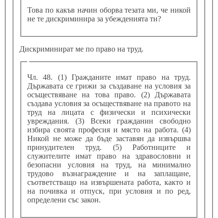
Това по какъв начин оборва тезата ми, че никой
не те дискриминира за убежденията ти?
Дискриминират ме по право на труд.
Чл. 48. (1) Гражданите имат право на труд.
Държавата се грижи за създаване на условия за
осъществяване на това право. (2) Държавата
създава условия за осъществяване на правото на
труд на лицата с физически и психически
увреждания. (3) Всеки гражданин свободно
избира своята професия и място на работа. (4)
Никой не може да бъде заставян да извършва
принудителен труд. (5) Работниците и
служителите имат право на здравословни и
безопасни условия на труд, на минимално
трудово възнаграждение и на заплащане,
съответстващо на извършената работа, както и
на почивка и отпуск, при условия и по ред,
определени със закон.