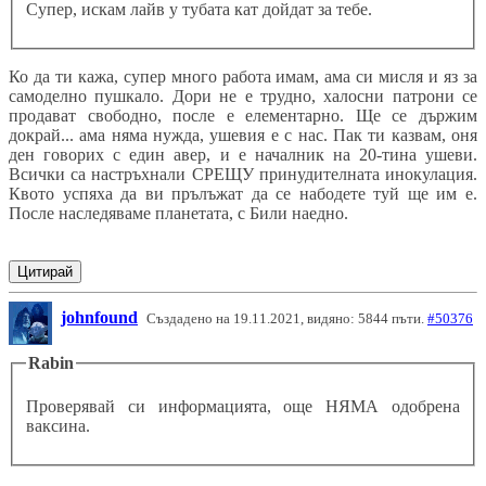
Супер, искам лайв у тубата кат дойдат за тебе.
Ко да ти кажа, супер много работа имам, ама си мисля и яз за
самоделно пушкало. Дори не е трудно, халосни патрони се
продават свободно, после е елементарно. Ще се държим
докрай... ама няма нужда, ушевия е с нас. Пак ти казвам, оня
ден говорих с един авер, и е началник на 20-тина ушеви.
Всички са настръхнали СРЕЩУ принудителната инокулация.
Квото успяха да ви прълъжат да се набодете туй ще им е.
После наследяваме планетата, с Били наедно.
Цитирай
johnfound
Създадено на 19.11.2021, видяно: 5844 пъти.
#50376
Rabin
Проверявай си информацията, още НЯМА одобрена
ваксина.