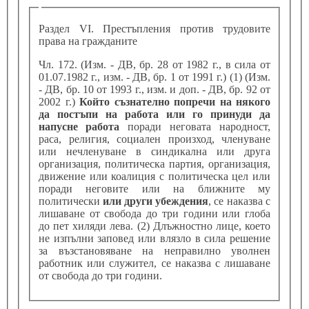
Раздел VI. Престъпления против трудовите
права на гражданите
Чл. 172. (Изм. - ДВ, бр. 28 от 1982 г., в сила от
01.07.1982 г., изм. - ДВ, бр. 1 от 1991 г.) (1) (Изм.
- ДВ, бр. 10 от 1993 г., изм. и доп. - ДВ, бр. 92 от
2002 г.)
Който съзнателно попречи на някого
да постъпи на работа или го принуди да
напусне работа
поради неговата народност,
раса, религия, социален произход, членуване
или нечленуване в синдикална или друга
организация, политическа партия, организация,
движение или коалиция с политическа цел или
поради неговите или на ближните му
политически
или други убеждения
, се наказва с
лишаване от свобода до три години или глоба
до пет хиляди лева. (2) Длъжностно лице, което
не изпълни заповед или влязло в сила решение
за възстановяване на неправилно уволнен
работник или служител, се наказва с лишаване
от свобода до три години.