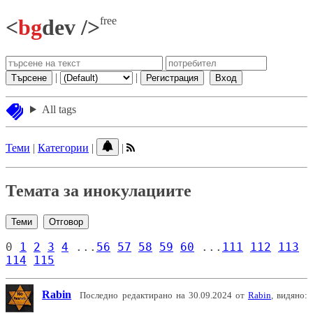
free
<
bg
dev />
|
|
Търсене
Регистрация
Вход
All tags
Теми
|
Категории
|
|
Темата за инокулациите
Теми
Отговор
0
1
2
3
4
...
56
57
58
59
60
...
111
112
113
114
115
Rabin
Последно редактирано на 30.09.2024 от
Rabin
, видяно: