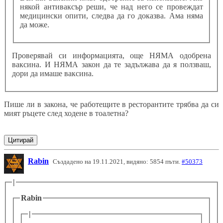
някой антиваксър реши, че над него се провеждат
медицински опити, следва да го доказва. Ама няма
да може.
Проверявай си информацията, още НЯМА одобрена
ваксина. И НЯМА закон да те задължава да я ползваш,
дори да имаше ваксина.
Пише ли в закона, че работещите в ресторантите трябва да си
мият ръцете след ходене в тоалетна?
Цитирай
Rabin
Създадено на 19.11.2021, видяно: 5854 пъти.
#50373
|
Rabin
|