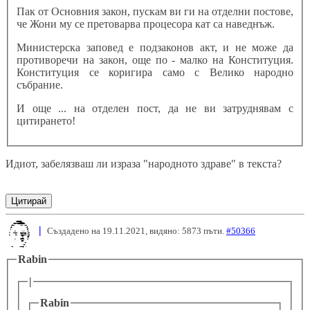
Пак от Основния закон, пускам ви ги на отделни постове,
че Жони му се претоварва процесора кат са наведнъж.
Министерска заповед е подзаконов акт, и не може да
противоречи на закон, още по - малко на Конституция.
Конституция се коригира само с Велико народно
събрание.
И още ... на отделен пост, да не ви затруднявам с
цитирането!
Идиот, забелязваш ли израза "народното здраве" в текста?
Цитирай
|
Създадено на 19.11.2021, видяно: 5873 пъти.
#50366
Rabin
|
Rabin