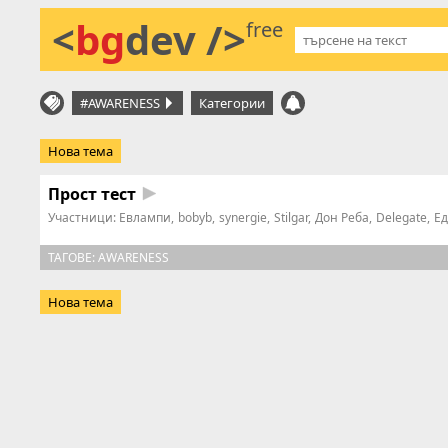
<
bg
dev />
free
#AWARENESS
Категории
Нова тема
Прост тест
Участници:
Евлампи
bobyb
synergie
Stilgar
Дон Реба
Delegate
Ед
ТАГОВЕ:
AWARENESS
Нова тема