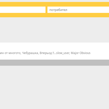
ин от многото
Чебурашка, Вперьод !!!
slow_user
Major Obvious