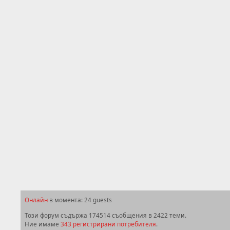
Онлайн
в момента: 24 guests
Този форум съдържа 174514 съобщения в 2422 теми.
Ние имаме
343 регистрирани потребителя
.