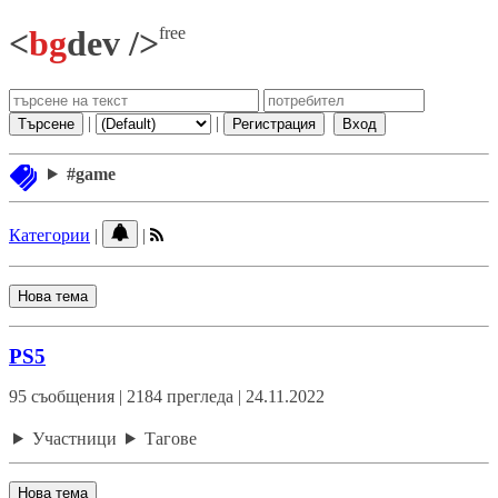
free
<
bg
dev />
|
|
Търсене
Регистрация
Вход
#game
Категории
|
|
Нова тема
PS5
95 съобщения | 2184 прегледа | 24.11.2022
Участници
Тагове
Нова тема