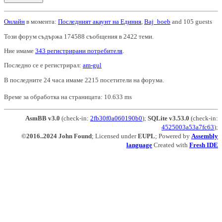
Онлайн
в момента:
Последният акаунт на Единия
,
Baj_boeb
and 105 guests
Този форум съдържа 174588 съобщения в 2422 теми.
Ние имаме
343 регистрирани потребителя
.
Последно се е регистрирал:
am-gul
В последните 24 часа имаме 2215 посетители на форума.
Време за обработка на страницата: 10.633 ms
AsmBB v3.0
(check-in:
2fb30f0a060190b0
);
SQLite v3.53.0
(check-in:
4525003a53a7fc63
);
©2016..2024 John Found
; Licensed under
EUPL
; Powered by
Assembly
language
Created with
Fresh IDE