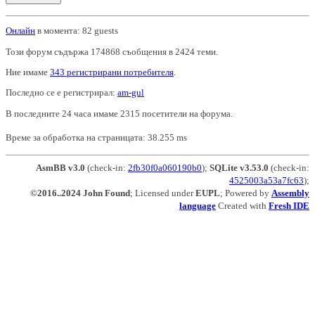
Онлайн
в момента: 82 guests
Този форум съдържа 174868 съобщения в 2424 теми.
Ние имаме
343 регистрирани потребителя
.
Последно се е регистрирал:
am-gul
В последните 24 часа имаме 2315 посетители на форума.
Време за обработка на страницата: 38.255 ms
AsmBB v3.0
(check-in:
2fb30f0a060190b0
);
SQLite v3.53.0
(check-in:
4525003a53a7fc63
);
©2016..2024 John Found
; Licensed under
EUPL
; Powered by
Assembly
language
Created with
Fresh IDE