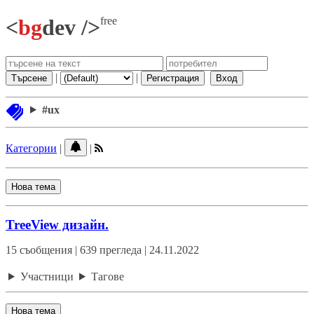
free
<
bg
dev />
|
|
Търсене
Регистрация
Вход
#ux
Категории
|
|
Нова тема
TreeView дизайн.
15 съобщения | 639 прегледа | 24.11.2022
Участници
Тагове
Нова тема