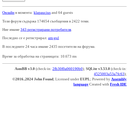
Онлайн
в момента:
klapaucius
and 64 guests
Този форум съдържа 174654 съобщения в 2422 теми.
Ние имаме
343 регистрирани потребителя
.
Последно се е регистрирал:
am-gul
В последните 24 часа имаме 2435 посетители на форума.
Време за обработка на страницата: 10.673 ms
AsmBB v3.0
(check-in:
2fb30f0a060190b0
);
SQLite v3.53.0
(check-in:
4525003a53a7fc63
);
©2016..2024 John Found
; Licensed under
EUPL
; Powered by
Assembly
language
Created with
Fresh IDE