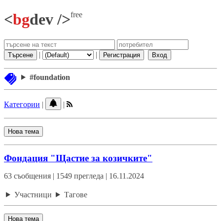
free
<
bg
dev />
|
|
Търсене
Регистрация
Вход
#foundation
Категории
|
|
Нова тема
Фондация "Щастие за козичките"
63 съобщения | 1549 прегледа | 16.11.2024
Участници
Тагове
Нова тема