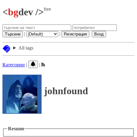
free
<
bg
dev />
|
|
Търсене
Регистрация
Вход
All tags
Категории
|
|
johnfound
Resume