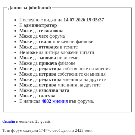
Данни за johnfound:
Последно е видян на
14.07.2026 19:35:37
Е
администратор
Може
да
се включва
Може
да
чете
форума
Може
да
сваля
прикачени файлове
Може
да
отговаря
в темите
Не може
да цитира вложени цитати
Може
да
започва
нови теми
Може
да
прикача
файлове
Може
да
редактира
собствените си мнения
Може
да
изтрива
собствените си мнения
Може
да
редактира
мненията на другите
Може
да
изтрива
мненията на другите
Може
да
използва чата
Може
да
гласува
Е написал
4882
мнения
във форума.
Онлайн
в момента: 25 guests
Този форум съдържа 174776 съобщения в 2423 теми.