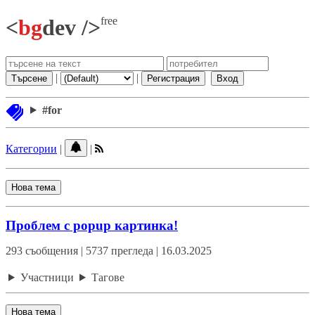
free
<
bg
dev />
|
|
Търсене
Регистрация
Вход
#for
Категории
|
|
Нова тема
Проблем с popup картинка!
293 съобщения | 5737 прегледа | 16.03.2025
Участници
Тагове
Нова тема