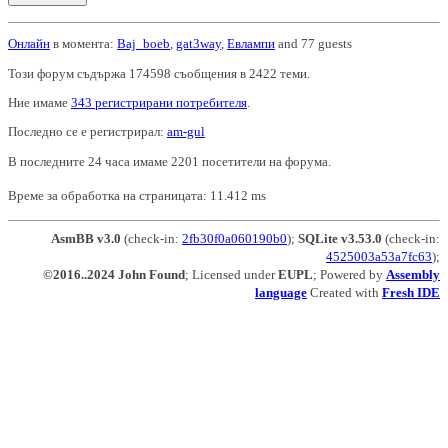
Онлайн
в момента:
Baj_boeb
,
gat3way
,
Евлампи
and 77 guests
Този форум съдържа 174598 съобщения в 2422 теми.
Ние имаме
343 регистрирани потребителя
.
Последно се е регистрирал:
am-gul
В последните 24 часа имаме 2201 посетители на форума.
Време за обработка на страницата: 11.412 ms
AsmBB v3.0
(check-in:
2fb30f0a060190b0
);
SQLite v3.53.0
(check-in:
4525003a53a7fc63
);
©2016..2024 John Found
; Licensed under
EUPL
; Powered by
Assembly
language
Created with
Fresh IDE