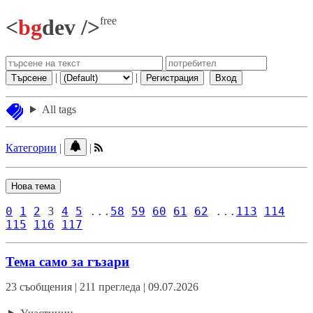
free
<
bg
dev />
|
|
Търсене
Регистрация
Вход
All tags
Категории
|
|
Нова тема
0
1
2
3
4
5
...
58
59
60
61
62
...
113
114
115
116
117
Тема само за гъзари
23 съобщения | 211 прегледа | 09.07.2026