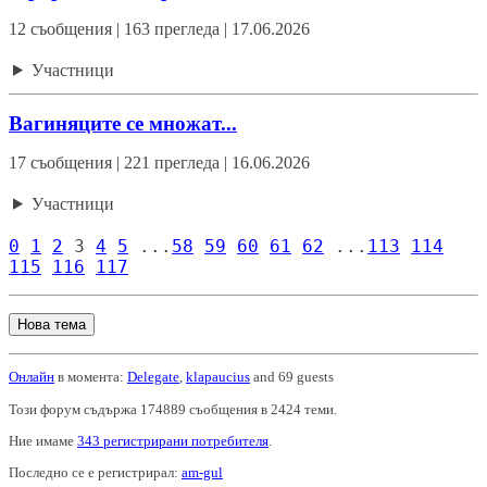
12 съобщения | 163 прегледа | 17.06.2026
Участници
Вагиняците се множат...
17 съобщения | 221 прегледа | 16.06.2026
Участници
0
1
2
3
4
5
...
58
59
60
61
62
...
113
114
115
116
117
Нова тема
Онлайн
в момента:
Delegate
,
klapaucius
and 69 guests
Този форум съдържа 174889 съобщения в 2424 теми.
Ние имаме
343 регистрирани потребителя
.
Последно се е регистрирал:
am-gul