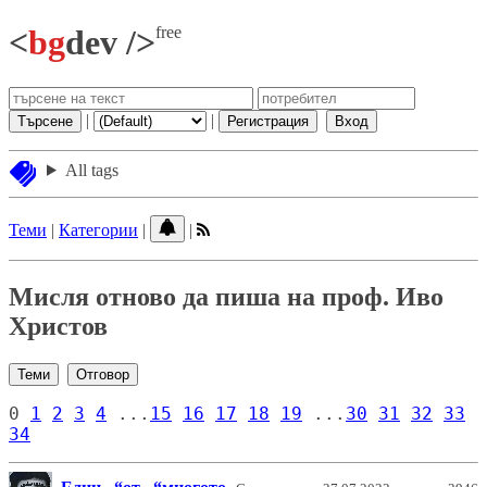
free
<
bg
dev />
|
|
Търсене
Регистрация
Вход
All tags
Теми
|
Категории
|
|
Мисля отново да пиша на проф. Иво
Христов
Теми
Отговор
0
1
2
3
4
...
15
16
17
18
19
...
30
31
32
33
34