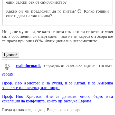
един селски бек от самоубийство?
Какво би ми предложил да го питам?
😏
Колко години
още и дава на тая кочина?
Нищо не му пиши, че като те пита измести ли се вече от мякя
си, в собствения си апартамент - ако не ти хареса отговора ще
те прати при ония 80%. Функционално неграмотните.
Цитирай
realinformatik
Създадено на 24.09.2022, видяно: 3118 пъти.
#69085
Проф. Иво Христов: И за Русия, и за Китай, и за Америка
залогът е или всичко, или нищо!
Проф. Иво Христов: Ние се движим много бързо към
ескалация на конфликта, който ще засмуче Европа
Гледа да навакса, че доц. Вацев го изпревари.