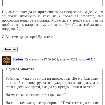
Нз, ама почвам да се притеснявам за професора. Айде Вацев
се появи публично и каза, че е "обърнал резбата", ама
професора нещо се е покрил. Може да е у некое мазе и да се
пробват да го направят "умнокрасива булка", ама той да не се
поддава.
🤔
С Вас сме професоре! Дръжте се!
Цитирай
Rabin
Създадено на 17.09.2022, видяно: 3292 пъти.
#68716
Един
от
многото
Рабиняк - какво да пиша на професора? Ще му благодаря
пак за 5-те тона руска и чуждестранна литература и
статии дето ми прати, ама да му предам нещо и от теб?
Да му кажа "сасипаха я тая държава"?
Да го питам как да се преборим с IT мафията и да спасим