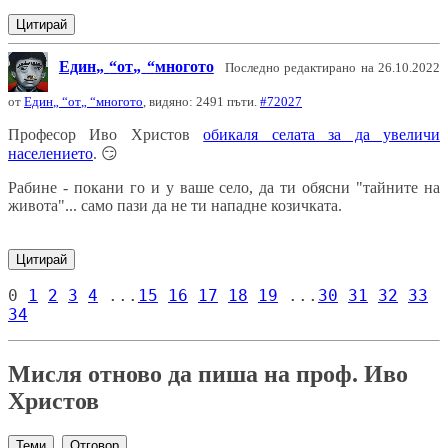
Цитирай
Един
от
многото
Последно редактирано на 26.10.2022
от
Един
от
многото
, видяно: 2491 пъти.
#72027
Професор Иво Христов
обикаля селата за да увеличи
населението
.
😏
Рабине - покани го и у ваше село, да ти обясни "тайните на
живота"... само пази да не ти нападне козичката.
Цитирай
0
1
2
3
4
...
15
16
17
18
19
...
30
31
32
33
34
Мисля отново да пиша на проф. Иво
Христов
Теми
Отговор