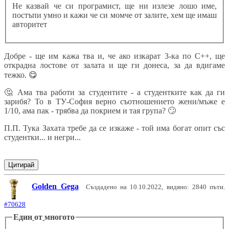
Не казвай че си програмист, ще ни излезе лошо име,
постъпи умно и кажи че си момче от залите, хем ще имаш
авторитет
Добре - ще им кажа тва и, че ако изкарат 3-ка по C++, ще
открадна лостове от залата и ще ги донеса, за да вдигаме
тежко.
😋
🤔
Ама тва работи за студентите - а студентките как да ги
зарибя? То в ТУ-София верно съотношението жени/мъже е
1/10, ама пак - трябва да покрием и тая група?
🙄
П.П. Тука Захата требе да се изкаже - той има богат опит със
студентки... и негри...
Цитирай
Golden Gega
Създадено на 10.10.2022, видяно: 2840 пъти.
#70628
Един
от
многото