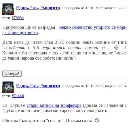
Един
от
многото
Създадено на 13.10.2022, видяно: 2720
пъти.
#70934
Професора ще се възрадва -
некво семейство упорито се бори
да стане циганско
.
Дали нема да четем след 2-3-5 години неква новина от типа
"семейство с 5-6 деца търси спешна помощ за..."
.
😅
И
Курвозие би се гордял с тях - той също си мислеше, че "може
да удвои народа със собствени сили".
Цитирай
Един
от
многото
Създадено на 18.10.2022, видяно: 2634
пъти.
#71446
Ех, слушам
стари записи на професора
(доказа се лаладжия с
"руските анал-лизи", ама ми харесва кви неща ръси).
Обижда българите на "селяни". Поскам салза!
😰