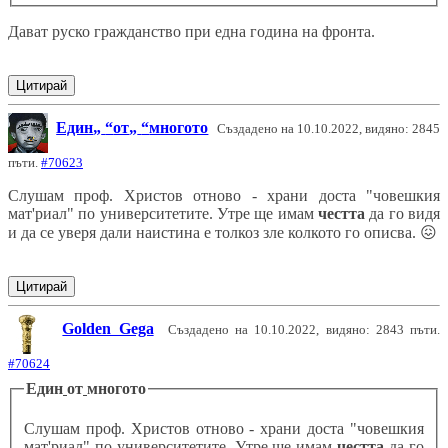
Дават руско гражданство при една година на фронта.
Цитирай
Един
от
многото
Създадено на 10.10.2022, видяно: 2845
пъти.
#70623
Слушам проф. Христов отново - храни доста "човешкия
мат'риал" по университетите. Утре ще имам
честта
да го видя
и да се уверя дали наистина е толкоз зле колкото го описва.
😖
Цитирай
Golden Gega
Създадено на 10.10.2022, видяно: 2843 пъти.
#70624
Един
от
многото
Слушам проф. Христов отново - храни доста "човешкия
мат'риал" по университетите. Утре ще имам
честта
да го