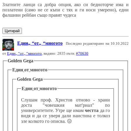
Златните ланци са добра опция, ако си бедноторче има и
позлатени (само не се къпи с тях и ги носи умерено), едни
фалшиви рейбан също правят чудеса
Цитирай
Един
от
многото
Последно редактирано на 10.10.2022
от
Един
от
многото
, видяно: 2835 пъти.
#70630
Golden Gega
Един
от
многото
Golden Gega
Един
от
многото
Слушам проф. Христов отново - храни
доста "човешкия мат'риал" по
университетите. Утре ще имам
честта
да го
видя и да се уверя дали наистина е толкоз
зле колкото го описва.
😖