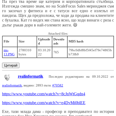
Па през тва време ще катерим и корпоративната стълбица.
Излгежда смешно знам, но на ScaleFocus Sales меринджея съм
го засичал у фитнеса и е с татуси все едно е излезъл от
пандиза. Щех да предположа, че ходи да продава на клиентите
с бухалка. Кат го видех ми стана ясно, що ходи винаги с риза с
дълъг ръкав дори в най-големите жеги.
😄
Attached files:
Uploade
Downlo
File
Size
MD5 hash
d
ads
ms-
2780310
03.10.20
79bc0dbf8bf5f45ef79e74865b
765
13.PNG
bytes
22
b73fb9
Цитирай
realinformatik
Последно редактирано на 09.10.2022 от
realinformatik
, видяно: 2893 пъти.
#70582
https://www.youtube.com/watch?v=8cJnWtGqdn4
https://www.youtube.com/watch?v=e4DvMi0blEE
Ехе, тази млада дама - професор и преподавател по история