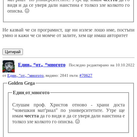
видя и да се уверя дали наистина е толкоз зле колкото го
описва.
😖
Не казвай че си програмист, ще ни излезе лошо име, постъпи
умно и кажи че си момче от залите, хем ще имаш авторитет
Цитирай
Един
от
многото
Последно редактирано на 10.10.2022
от
Един
от
многото
, видяно: 2841 пъти.
#70627
Golden Gega
Един
от
многото
Слушам проф. Христов отново - храни доста
"човешкия мат'риал" по университетите. Утре ще
имам
честта
да го видя и да се уверя дали наистина е
толкоз зле колкото го описва.
😖