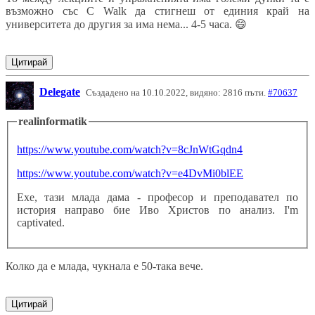
възможно със C Walk да стигнеш от единия край на
университета до другия за има нема... 4-5 часа.
😄
Цитирай
Delegate
Създадено на 10.10.2022, видяно: 2816 пъти.
#70637
realinformatik
https://www.youtube.com/watch?v=8cJnWtGqdn4
https://www.youtube.com/watch?v=e4DvMi0blEE
Ехе, тази млада дама - професор и преподавател по
история направо бие Иво Христов по анализ. I'm
captivated.
Колко да е млада, чукнала е 50-така вече.
Цитирай