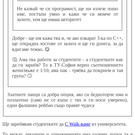
Не казвай че си програмист, ще ни излезе лошо
име, постъпи умно и кажи че си момче от
залите, хем ще имаш авторитет
Добре - ще им кажа тва и, че ако изкарат 3-ка по C++,
ще открадна лостове от залата и ще ги донеса, за да
вдигаме тежко.
😋
🤔
Ама тва работи за студентите - а студентките как
да ги зарибя? То в ТУ-София верно съотношението
жени/мъже е 1/10, ама пак - трябва да покрием и тая
група?
🙄
Златните ланци са добра опция, ако си бедноторче има и
позлатени (само не се къпи с тях и ги носи умерено),
едни фалшиви рейбан също правят чудеса
Ще зарибявам студентките да
C Walk-ваме
из университета.
То между лекциите и упражненията има големи дупки та е