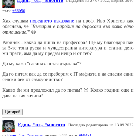
Един
от
многото
Създадено на 27.07.2022, видяно: 3946
пъти.
#66050
Хах слушам
поредното изказване
на проф. Иво Христов как
обяснява, че
"България е пародия на държава във всяко едно
отношение!"
😄
Рабиняк - какво да пиша на професора? Ще му благодаря пак
за 5-те тона руска и чуждестранна литература и статии дето
ми прати, ама да му предам нещо и от теб?
Да му кажа "сасипаха я тая държава"?
Да го питам как да се преборим с IT мафията и да спасим един
селски бек от самоубийство?
Какво би ми предложил да го питам?
😏
Колко години още и
дава на тая кочина?
Цитирай
Един
от
многото
Последно редактирано на 13.09.2022
от
Един
от
многото
, видяно: 3441 пъти.
#68471