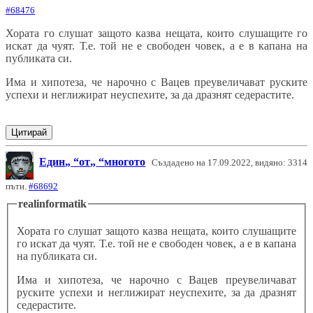
#68476
Хората го слушат защото казва нещата, които слушащите го
искат да чуят. Т.е. той не е свободен човек, а е в капана на
публиката си.
Има и хипотеза, че нарочно с Вацев преувеличават руските
успехи и неглижират неуспехите, за да дразнят седерастите.
Цитирай
Един
от
многото
Създадено на 17.09.2022, видяно: 3314
пъти.
#68692
realinformatik
Хората го слушат защото казва нещата, които слушащите
го искат да чуят. Т.е. той не е свободен човек, а е в капана
на публиката си.
Има и хипотеза, че нарочно с Вацев преувеличават
руските успехи и неглижират неуспехите, за да дразнят
седерастите.