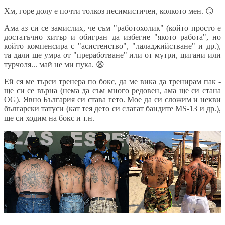
Хм, горе долу е почти толкоз песимистичен, колкото мен.
😏
Ама аз си се замислих, че съм "работохолик" (който просто е
достатъчно хитър и обигран да избегне "якото работа", но
който компенсира с "асистенство", "лаладжийстване" и др.),
та дали ще умра от "преработване" или от мутри, цигани или
турчоля... май не ми пука.
😩
Ей ся ме търси тренера по бокс, да ме вика да тренирам пак -
ще си се върна (нема да съм много редовен, ама ще си стана
OG). Явно България си става гето. Мое да си сложим и некви
български татуси (кат тея дето си слагат бандите MS-13 и др.),
ще си ходим на бокс и т.н.