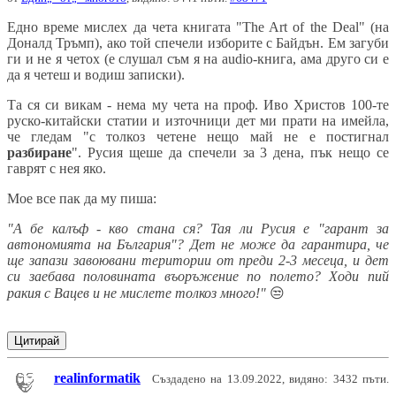
Едно време мислех да чета книгата "The Art of the Deal" (на
Доналд Тръмп), ако той спечели изборите с Байдън. Ем загуби
ги и не я четох (е слушал съм я на audio-книга, ама друго си е
да я четеш и водиш записки).
Та ся си викам - нема му чета на проф. Иво Христов 100-те
руско-китайски статии и източници дет ми прати на имейла,
че гледам "с толкоз четене нещо май не е постигнал
разбиране
". Русия щеше да спечели за 3 дена, пък нещо се
гаврят с нея яко.
Мое все пак да му пиша:
"А бе калъф - кво стана ся? Тая ли Русия е "гарант за
автономията на България"? Дет не може да гарантира, че
ще запази завоювани територии от преди 2-3 месеца, и дет
си заебава половината въоръжение по полето? Ходи пий
ракия с Вацев и не мислете толкоз много!"
😒
Цитирай
realinformatik
Създадено на 13.09.2022, видяно: 3432 пъти.