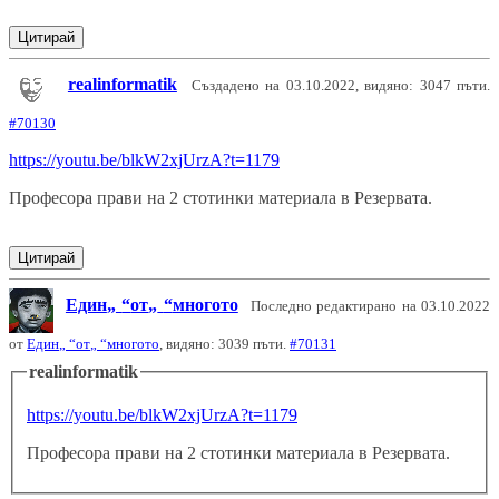
Цитирай
realinformatik
Създадено на 03.10.2022, видяно: 3047 пъти.
#70130
https://youtu.be/blkW2xjUrzA?t=1179
Професора прави на 2 стотинки материала в Резервата.
Цитирай
Един
от
многото
Последно редактирано на 03.10.2022
от
Един
от
многото
, видяно: 3039 пъти.
#70131
realinformatik
https://youtu.be/blkW2xjUrzA?t=1179
Професора прави на 2 стотинки материала в Резервата.