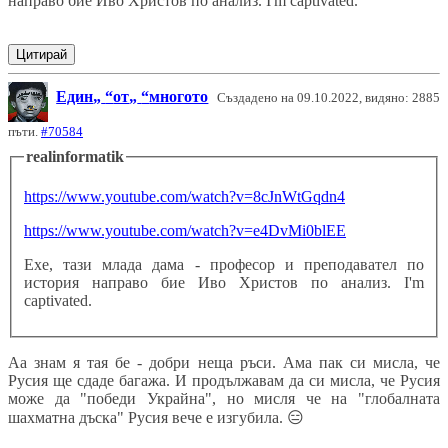
направо бие Иво Христов по анализ. I'm captivated.
Цитирай
Един
от
многото
Създадено на 09.10.2022, видяно: 2885
пъти.
#70584
realinformatik
https://www.youtube.com/watch?v=8cJnWtGqdn4
https://www.youtube.com/watch?v=e4DvMi0blEE
Ехе, тази млада дама - професор и преподавател по
история направо бие Иво Христов по анализ. I'm
captivated.
Аа знам я тая бе - добри неща ръси. Ама пак си мисла, че
Русия ще сдаде багажа. И продължавам да си мисла, че Русия
може да "победи Украйна", но мисля че на "глобалната
шахматна дъска" Русия вече е изгубила.
😑