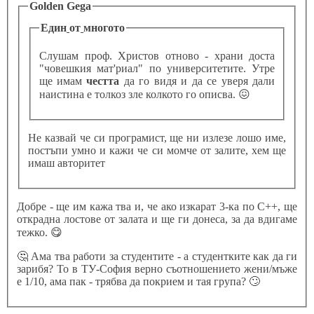
Golden Gega
Един
от
многото
Слушам проф. Христов отново - храни доста
"човешкия мат'риал" по университетите. Утре
ще имам
честта
да го видя и да се уверя дали
наистина е толкоз зле колкото го описва.
😖
Не казвай че си програмист, ще ни излезе лошо име,
постъпи умно и кажи че си момче от залите, хем ще
имаш авторитет
Добре - ще им кажа тва и, че ако изкарат 3-ка по C++, ще
открадна лостове от залата и ще ги донеса, за да вдигаме
тежко.
😋
🤔
Ама тва работи за студентите - а студентките как да ги
зарибя? То в ТУ-София верно съотношението жени/мъже
е 1/10, ама пак - трябва да покрием и тая група?
🙄