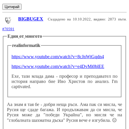
Цитирай
BIGBUGEX
Създадено на 10.10.2022, видяно: 2873 пъти.
#70591
Един
от
многото
realinformatik
https://www.youtube.com/watch?v=8cJnWtGqdn4
https://www.youtube.com/watch?v=e4DvMi0blEE
Ехе, тази млада дама - професор и преподавател по
история направо бие Иво Христов по анализ. I'm
captivated.
Аа знам я тая бе - добри неща ръси. Ама пак си мисла, че
Русия ще сдаде багажа. И продължавам да си мисла, че
Русия може да "победи Украйна", но мисля че на
"глобалната шахматна дъска" Русия вече е изгубила.
😑