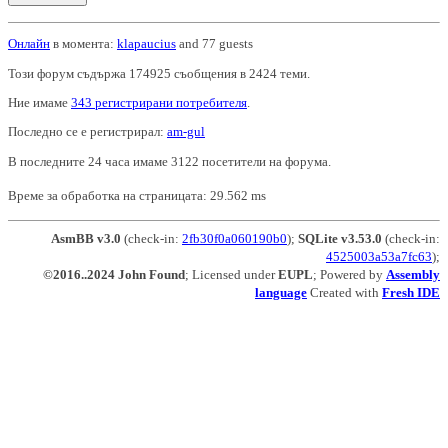
Онлайн
в момента:
klapaucius
and 77 guests
Този форум съдържа 174925 съобщения в 2424 теми.
Ние имаме
343 регистрирани потребителя
.
Последно се е регистрирал:
am-gul
В последните 24 часа имаме 3122 посетители на форума.
Време за обработка на страницата: 29.562 ms
AsmBB v3.0
(check-in:
2fb30f0a060190b0
);
SQLite v3.53.0
(check-in:
4525003a53a7fc63
);
©2016..2024 John Found
; Licensed under
EUPL
; Powered by
Assembly
language
Created with
Fresh IDE