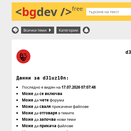
<
bg
dev />
free
Всички теми
Категории
d
Данни за d31uz10n:
Последно е видян на
17.07.2026 07:07:48
Може
да
се включва
Може
да
чете
форума
Може
да
сваля
прикачени файлове
Може
да
отговаря
в темите
Може
да
започва
нови теми
Може
да
прикача
файлове