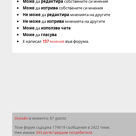
Може
да
редактира
собствените си мнения
Може
да
изтрива
собствените си мнения
Не може
да
редактира
мненията на другите
Не може
да
изтрива
мненията на другите
Може
да
използва чата
Може
да
гласува
Е написал
157
мнения
във форума.
Онлайн
в момента: 67 guests
Този форум съдържа 174619 съобщения в 2422 теми.
Ние имаме
343 регистрирани потребителя
.