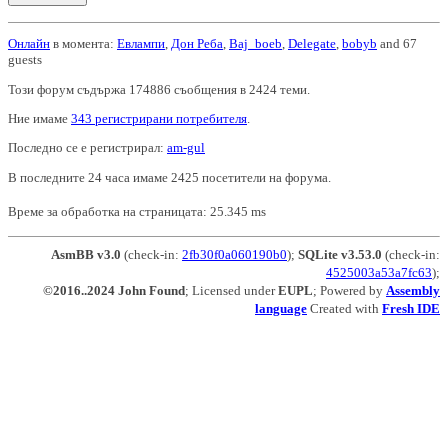
Онлайн
в момента:
Евлампи
,
Дон Реба
,
Baj_boeb
,
Delegate
,
bobyb
and 67
guests
Този форум съдържа 174886 съобщения в 2424 теми.
Ние имаме
343 регистрирани потребителя
.
Последно се е регистрирал:
am-gul
В последните 24 часа имаме 2425 посетители на форума.
Време за обработка на страницата: 25.345 ms
AsmBB v3.0
(check-in:
2fb30f0a060190b0
);
SQLite v3.53.0
(check-in:
4525003a53a7fc63
);
©2016..2024 John Found
; Licensed under
EUPL
; Powered by
Assembly
language
Created with
Fresh IDE