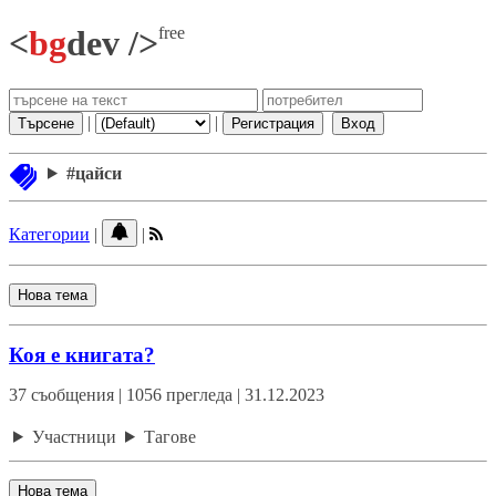
free
<
bg
dev />
|
|
Търсене
Регистрация
Вход
#цайси
Категории
|
|
Нова тема
Коя е книгата?
37 съобщения | 1056 прегледа | 31.12.2023
Участници
Тагове
Нова тема