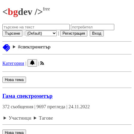
free
<
bg
dev />
|
|
Търсене
Регистрация
Вход
#спектрометър
Категории
|
|
Нова тема
Гама спектрометър
372 съобщения | 9697 прегледа | 24.11.2022
Участници
Тагове
Нова тема