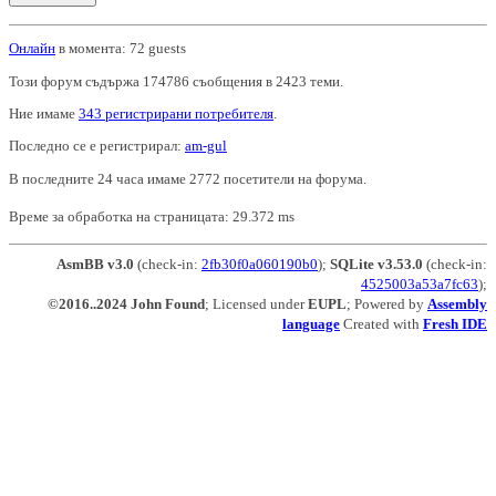
Онлайн
в момента: 72 guests
Този форум съдържа 174786 съобщения в 2423 теми.
Ние имаме
343 регистрирани потребителя
.
Последно се е регистрирал:
am-gul
В последните 24 часа имаме 2772 посетители на форума.
Време за обработка на страницата: 29.372 ms
AsmBB v3.0
(check-in:
2fb30f0a060190b0
);
SQLite v3.53.0
(check-in:
4525003a53a7fc63
);
©2016..2024 John Found
; Licensed under
EUPL
; Powered by
Assembly
language
Created with
Fresh IDE