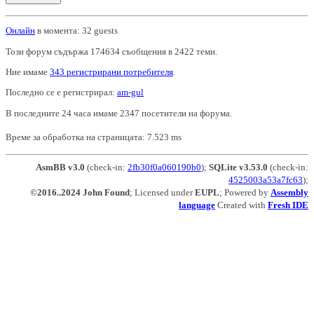
Онлайн
в момента: 32 guests
Този форум съдържа 174634 съобщения в 2422 теми.
Ние имаме
343 регистрирани потребителя
.
Последно се е регистрирал:
am-gul
В последните 24 часа имаме 2347 посетители на форума.
Време за обработка на страницата: 7.523 ms
AsmBB v3.0
(check-in:
2fb30f0a060190b0
);
SQLite v3.53.0
(check-in:
4525003a53a7fc63
);
©2016..2024 John Found
; Licensed under
EUPL
; Powered by
Assembly
language
Created with
Fresh IDE