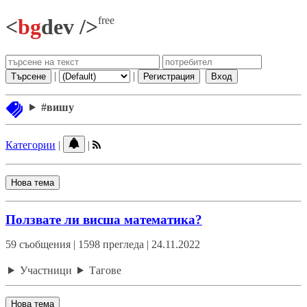
free
<
bg
dev />
|
|
Търсене
Регистрация
Вход
#вишу
Категории
|
|
Нова тема
Ползвате ли висша математика?
59 съобщения | 1598 прегледа | 24.11.2022
Участници
Тагове
Нова тема