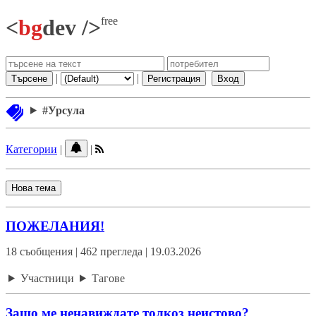
free
<
bg
dev />
|
|
Търсене
Регистрация
Вход
#Урсула
Категории
|
|
Нова тема
ПОЖЕЛАНИЯ!
18 съобщения | 462 прегледа | 19.03.2026
Участници
Тагове
Защо ме ненавиждате толкоз неистово?