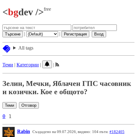
free
<
bg
dev />
|
|
Търсене
Регистрация
Вход
All tags
Теми
|
Категории
|
|
Зелин, Мечки, Яблачен ГПС часовник
и козички. Кое е общото?
Теми
Отговор
0
1
Rabin
Създадено на 09.07.2026, видяно: 104 пъти.
#182405