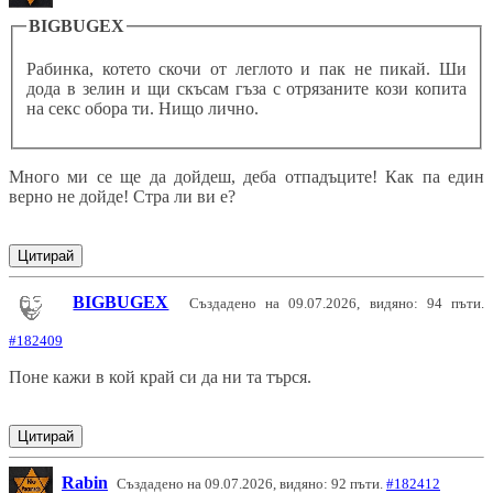
BIGBUGEX
Рабинка, котето скочи от леглото и пак не пикай. Ши
дода в зелин и щи скъсам гъза с отрязаните кози копита
на секс обора ти. Нищо лично.
Много ми се ще да дойдеш, деба отпадъците! Как па един
верно не дойде! Стра ли ви е?
Цитирай
BIGBUGEX
Създадено на 09.07.2026, видяно: 94 пъти.
#182409
Поне кажи в кой край си да ни та търся.
Цитирай
Rabin
Създадено на 09.07.2026, видяно: 92 пъти.
#182412