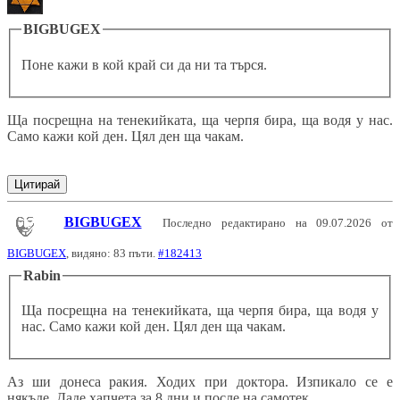
BIGBUGEX
Поне кажи в кой край си да ни та търся.
Ща посрещна на тенекийката, ща черпя бира, ща водя у нас.
Само кажи кой ден. Цял ден ща чакам.
Цитирай
BIGBUGEX
Последно редактирано на 09.07.2026 от
BIGBUGEX
, видяно: 83 пъти.
#182413
Rabin
Ща посрещна на тенекийката, ща черпя бира, ща водя у
нас. Само кажи кой ден. Цял ден ща чакам.
Аз ши донеса ракия. Ходих при доктора. Изпикало се е
някъде. Даде хапчета за 8 дни и после на самотек.