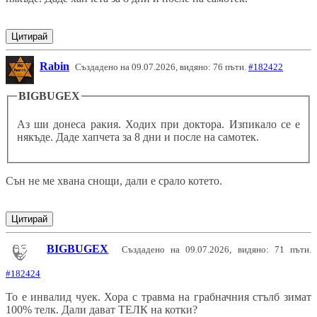
Цитирай
Rabin
Създадено на 09.07.2026, видяно: 76 пъти.
#182422
BIGBUGEX
Аз ши донеса ракия. Ходих при доктора. Изпикало се е
някъде. Даде хапчета за 8 дни и после на самотек.
Сън не ме хвана снощи, дали е срало котето.
Цитирай
BIGBUGEX
Създадено на 09.07.2026, видяно: 71 пъти.
#182424
То е инвалид чуек. Хора с травма на грабначния стълб зимат
100% телк. Дали дават ТЕЛК на котки?