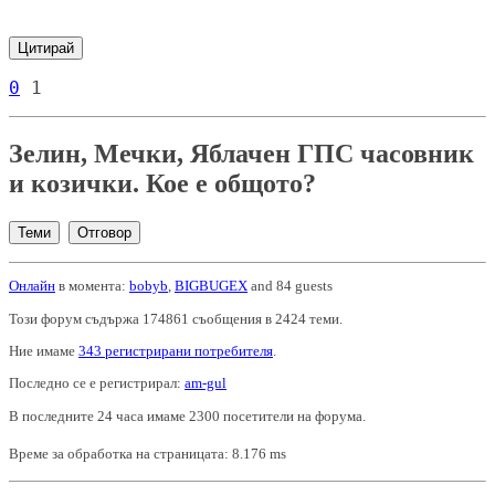
Цитирай
0
1
Зелин, Мечки, Яблачен ГПС часовник
и козички. Кое е общото?
Теми
Отговор
Онлайн
в момента:
bobyb
,
BIGBUGEX
and 84 guests
Този форум съдържа 174861 съобщения в 2424 теми.
Ние имаме
343 регистрирани потребителя
.
Последно се е регистрирал:
am-gul
В последните 24 часа имаме 2300 посетители на форума.
Време за обработка на страницата: 8.176 ms