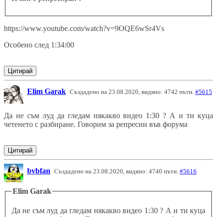
https://www.youtube.com/watch?v=9OQE6wSr4Vs
Особено след 1:34:00
Цитирай
Elim Garak
Създадено на 23.08.2020, видяно: 4742 пъти.
#5615
Да не съм луд да гледам някакво видео 1:30 ? А и ти куца
четенето с разбиране. Говорим за репресии във форума
Цитирай
bvbfan
Създадено на 23.08.2020, видяно: 4740 пъти.
#5616
Elim Garak
Да не съм луд да гледам някакво видео 1:30 ? А и ти куца