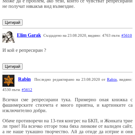
Може да е проблем, ако тези, които се чувстват репресирани
не получат някакъв вид възмездие.
Цитирай
Elim Garak
Създадено на 23.08.2020, видяно: 4763 пъти.
#5610
И кой е репресиран ?
Цитирай
Rabin
Последно редактирано на 23.08.2020 от
Rabin
, видяно:
4530 пъти.
#5612
Всички сме репресирани тука. Примерно оная книжка с
фашимерските стихчета е много приятна, и картинките са
изключително добри.
Обаче противоречи на 13-тия конгрес на БКП, и Жонката трие
ли трие! На всичко отгоре това бяха линкове от валиден сайт,
а не наше тукашно творчество. Ай да отиде да изтрие и оня