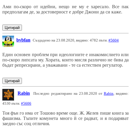
Ами по-скоро от идейни, нещо не му е харесало. Все пак
предполагам де, за достоверност е добре Джони да си каже.
Цитирай
bvbfan
Създадено на 23.08.2020, видяно: 4782 пъти.
#5604
Един основен проблем при идеологиите е инакомислието или
по-скоро липсата му. Хората, които мисля различно не бива да
бъдат репресирани, а уважавани - те са естествен регулатор.
Цитирай
Rabin
Последно редактирано на 23.08.2020 от
Rabin
, видяно:
4530 пъти.
#5606
Тоя фън го има от Тошово време още. Ж. Желев пише книга за
фашизма. Тъпите комунета много й се радват, и я подаряват
заедно със соц отличия.