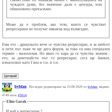
чуждите думи, без значение дали е цензура, или
обикновено прекъсване.
Може да е проблем, ако тези, които се чувстват
репресирани не получат някакъв вид възмездие.
Еми ето - дришльото вече се чувства репресиран, и за шейсет
и пети път лъже че ще дига форум, за това си има специален
термин - мазохизъм. Но явно го кара да се чувства значим -
ето, за деветнайсти път го репресират, сега ще банват,
изнасилват като Гана и т.н. и т.н.
Цитирай
bvbfan
Последно редактирано на 23.08.2020 от
bvbfan
, видяно:
4749 пъти.
#5614
Elim Garak
И кой е репресиран ?