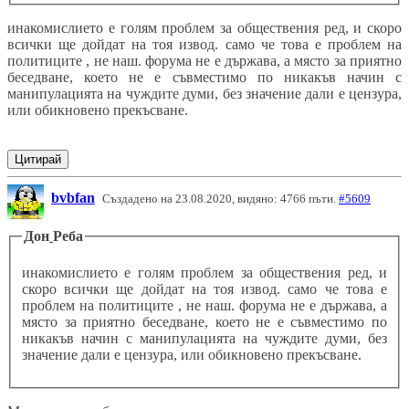
инакомислието е голям проблем за обществения ред, и скоро
всички ще дойдат на тоя извод. само че това е проблем на
политиците , не наш. форума не е държава, а място за приятно
беседване, което не е съвместимо по никакъв начин с
манипулацията на чуждите думи, без значение дали е цензура,
или обикновено прекъсване.
Цитирай
bvbfan
Създадено на 23.08.2020, видяно: 4766 пъти.
#5609
Дон
Реба
инакомислието е голям проблем за обществения ред, и
скоро всички ще дойдат на тоя извод. само че това е
проблем на политиците , не наш. форума не е държава, а
място за приятно беседване, което не е съвместимо по
никакъв начин с манипулацията на чуждите думи, без
значение дали е цензура, или обикновено прекъсване.