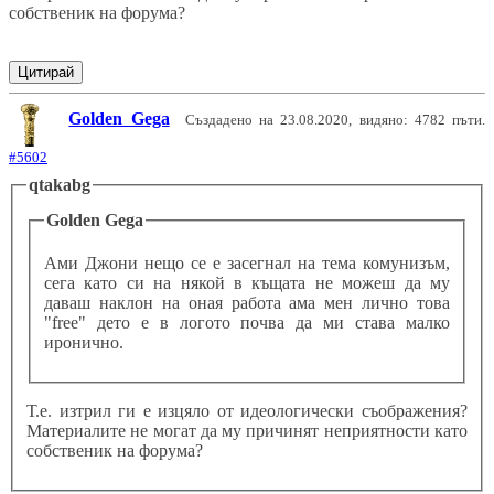
собственик на форума?
Цитирай
Golden Gega
Създадено на 23.08.2020, видяно: 4782 пъти.
#5602
qtakabg
Golden Gega
Ами Джони нещо се е засегнал на тема комунизъм,
сега като си на някой в къщата не можеш да му
даваш наклон на оная работа ама мен лично това
"free" дето е в логото почва да ми става малко
иронично.
Т.е. изтрил ги е изцяло от идеологически съображения?
Материалите не могат да му причинят неприятности като
собственик на форума?