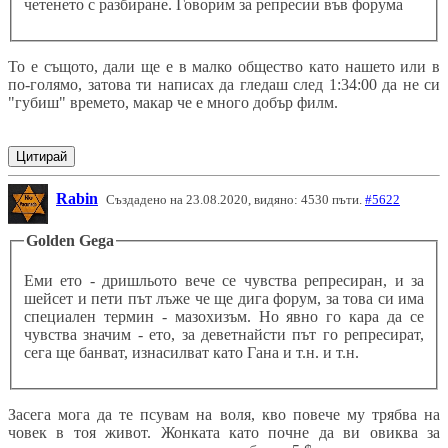
четенето с разбиране. Говорим за репресии във форума
То е същото, дали ще е в малко общество като нашето или в
по-голямо, затова ти написах да гледаш след 1:34:00 да не си
"губиш" времето, макар че е много добър филм.
Цитирай
Rabin
Създадено на 23.08.2020, видяно: 4530 пъти.
#5622
Golden Gega
Еми ето - дришльото вече се чувства репресиран, и за
шейсет и пети път лъже че ще дига форум, за това си има
специален термин - мазохизъм. Но явно го кара да се
чувства значим - ето, за деветнайсти път го репресират,
сега ще банват, изнасилват като Гана и т.н. и т.н.
Засега мога да те псувам на воля, кво повече му трябва на
човек в тоя живот. Жонката като почне да ви овиква за