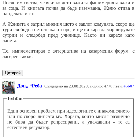
После им светва, че всичко дето важи за фашимерията важи и
за соца. И книгата почва да бъде изземвана, Желю отива в
панделата и т.н.
А Жонката е затрил мнения щото е заклет комуняга, скоро ще
тури свободна петолъчка отгоре, и ще ви кара да марширувате
сутрин и следобед пред училище. Както ни караха като
лапета.
Т.е. имплементирал е алтернатива на казармения форум, с
лагерен такъв.
Цитирай
Дон
Реба
Създадено на 23.08.2020, видяно: 4770 пъти.
#5607
bvbfan
Един основен проблем при идеологиите е инакомислието
или по-скоро липсата му. Хората, които мисля различно
не бива да бъдат репресирани, а уважавани - те са
естествен регулатор.