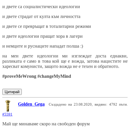
и двете са социалистически идеологии
и двете страдат от култа към личността
и двете се превръщат в тоталитарни режими
и двете идеологии пращат хора в лагери
и немците и руснаците нападат полша :)
на мен двете идеологии ми изглеждат доста еднакви,
разликата е само в това кой ще е вожда, затова нацистите не
харесват комунисти, защото вожда не е техен и обратното.
#proveMeWrong
#changeMyMind
Цитирай
Golden Gega
Създадено на 23.08.2020, видяно: 4792 пъти.
#5591
Май ще минаваме скоро на свободен форум