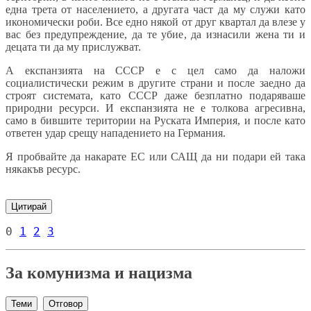
една трета от населението, а другата част да му служи като
икономически роби. Все едно някой от друг квартал да влезе у
вас без предупреждение, да те убие, да изнасили жена ти и
децата ти да му прислужват.
А експанзията на СССР е с цел само да наложи
социалистически режим в другите страни и после заедно да
строят системата, като СССР даже безплатно подаряваше
природни ресурси. И експанзията не е толкова агресивна,
само в бившите територии на Руската Империя, и после като
ответен удар срещу нападението на Германия.
Я пробвайте да накарате ЕС или САЩ да ни подари ей така
някакъв ресурс.
Цитирай
0
1
2
3
За комунизма и нацизма
Теми
Отговор