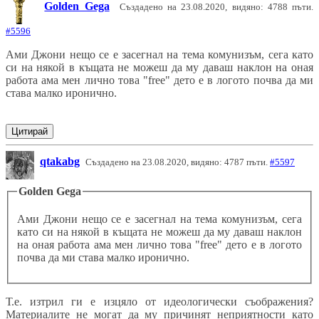
Golden Gega
Създадено на 23.08.2020, видяно: 4788 пъти.
#5596
Ами Джони нещо се е засегнал на тема комунизъм, сега като
си на някой в къщата не можеш да му даваш наклон на оная
работа ама мен лично това "free" дето е в логото почва да ми
става малко иронично.
Цитирай
qtakabg
Създадено на 23.08.2020, видяно: 4787 пъти.
#5597
Golden Gega
Ами Джони нещо се е засегнал на тема комунизъм, сега
като си на някой в къщата не можеш да му даваш наклон
на оная работа ама мен лично това "free" дето е в логото
почва да ми става малко иронично.
Т.е. изтрил ги е изцяло от идеологически съображения?
Материалите не могат да му причинят неприятности като