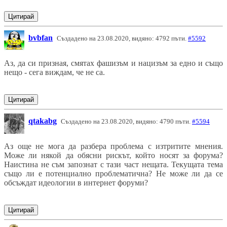
Цитирай
bvbfan
Създадено на 23.08.2020, видяно: 4792 пъти.
#5592
Аз, да си призная, смятах фашизъм и нацизъм за едно и също
нещо - сега виждам, че не са.
Цитирай
qtakabg
Създадено на 23.08.2020, видяно: 4790 пъти.
#5594
Аз още не мога да разбера проблема с изтритите мнения.
Може ли някой да обясни рискът, който носят за форума?
Наистина не съм запознат с тази част нещата. Текущата тема
също ли е потенциално проблематична? Не може ли да се
обсъждат идеологии в интернет форуми?
Цитирай