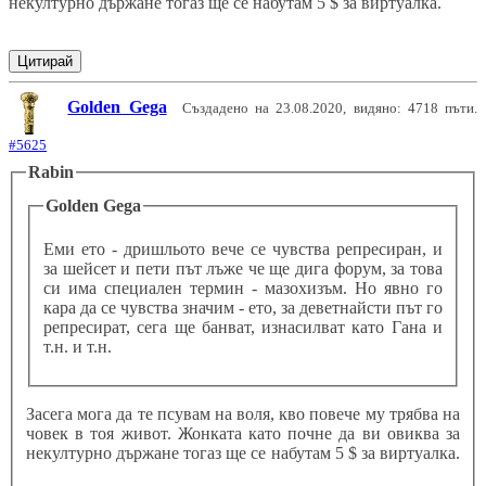
некултурно държане тогаз ще се набутам 5 $ за виртуалка.
Цитирай
Golden Gega
Създадено на 23.08.2020, видяно: 4718 пъти.
#5625
Rabin
Golden Gega
Еми ето - дришльото вече се чувства репресиран, и
за шейсет и пети път лъже че ще дига форум, за това
си има специален термин - мазохизъм. Но явно го
кара да се чувства значим - ето, за деветнайсти път го
репресират, сега ще банват, изнасилват като Гана и
т.н. и т.н.
Засега мога да те псувам на воля, кво повече му трябва на
човек в тоя живот. Жонката като почне да ви овиква за
некултурно държане тогаз ще се набутам 5 $ за виртуалка.