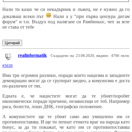
Нали ти казах че си некадърник и лъжец, не е нужно да го
доказваш всеки път
Нали а у "при първа цензура дигам
форум" и т.н. Въздух под налягане си Рамбиньос, чеп за зеле
не става от тебе
Цитирай
realinformatik
Създадено на 23.08.2020, видяно: 4706 пъти.
#5630
Има три огромни разлики, поради които нацизма и западните
демокрации могат да се групират заедно, а комунизма е доста
по-различен от тях.
Едната е, че нацистите могат да те убият/поробят
икономически поради причини, независещи от теб. Например
раса, болести, лошо ДНК, географско положение.
А комунистите ще те убият само ако умишлено им се
противопоставяш. И ще ти лепнат етикета враг на народа като
бонус, за да ти покажат, че като им се противипоставяш