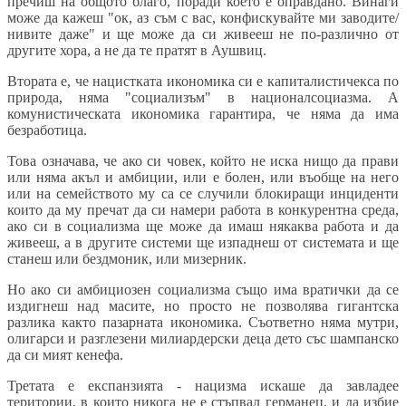
пречиш на общото благо, поради което е оправдано. Винаги
може да кажеш "ок, аз съм с вас, конфискувайте ми заводите/
нивите даже" и ще може да си живееш не по-различно от
другите хора, а не да те пратят в Аушвиц.
Втората е, че нацистката икономика си е капиталистичекса по
природа, няма "социализъм" в националсоциазма. А
комунистическата икономика гарантира, че няма да има
безработица.
Това означава, че ако си човек, който не иска нищо да прави
или няма акъл и амбиции, или е болен, или въобще на него
или на семейството му са се случили блокиращи инциденти
които да му пречат да си намери работа в конкурентна среда,
ако си в социализма ще може да имаш някаква работа и да
живееш, а в другите системи ще изпаднеш от системата и ще
станеш или бездмоник, или мизерник.
Но ако си амбициозен социализма също има вратички да се
издигнеш над масите, но просто не позволява гигантска
разлика както пазарната икономика. Съответно няма мутри,
олигарси и разглезени милиардерски деца дето със шампанско
да си мият кенефа.
Третата е експанзията - нацизма искаше да завладее
територии, в които никога не е стъпвал германец, и да избие