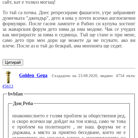
сайт, кат е толкоз могъщ!
То тъй са почва. Днес репресираме фашагите, утре забранявят
думичката "джендър", дето я има у почти всички англоезични
формуляри. После гасим лампите и Рабин си купува хостинг
за жаварския форум дето няма да има модове. Чак се учудих
как мигрирахте за няма и седмица. Тъй ще стане и при мене,
само дето при мен дори ще можете да ме псувате, ако ви
влече. После аз и тъй до безкрай, ама мненията ще седят.
Цитирай
Golden Gega
Създадено на 23.08.2020, видяно: 4754 пъти.
#5613
bvbfan
Дон
Реба
инакомислието е голям проблем за обществения ред,
и скоро всички ще дойдат на тоя извод. само че това
е проблем на политиците , не наш. форума не е
държава, а място за приятно беседване, което не е
съвместимо по никакъв начин с манипулацията на