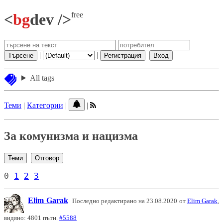
free
<
bg
dev />
|
|
Търсене
Регистрация
Вход
All tags
Теми
|
Категории
|
|
За комунизма и нацизма
Теми
Отговор
0
1
2
3
Elim Garak
Последно редактирано на 23.08.2020 от
Elim Garak
,
видяно: 4801 пъти.
#5588