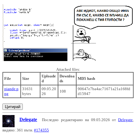
Attached files:
Uploade
Downloa
File
Size
MD5 hash
d
ds
piande.p
31631
09.05.20
90647e7ba4ac71671a21a168fd
108
ng
bytes
26
d15947
Цитирай
Delegate
Последно редактирано на 09.05.2026 от
Delegate
,
видяно: 361 пъти.
#174355