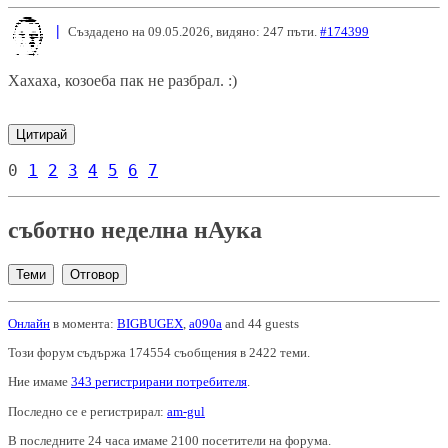
|
Създадено на 09.05.2026, видяно: 247 пъти.
#174399
Хахаха, козоеба пак не разбрал. :)
Цитирай
0
1
2
3
4
5
6
7
съботно неделна нАука
Теми
Отговор
Онлайн
в момента:
BIGBUGEX
,
a090a
and 44 guests
Този форум съдържа 174554 съобщения в 2422 теми.
Ние имаме
343 регистрирани потребителя
.
Последно се е регистрирал:
am-gul
В последните 24 часа имаме 2100 посетители на форума.