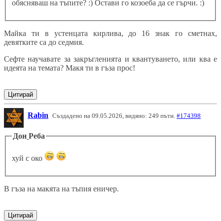
обясняваш на тъпите? :) Остави го козоеба да се гърчи. :)
Майка ти в устенцата кирлива, до 16 знак го сметнах,
девятките са до седмия.
Сефте научавате за закръгленията и квантуването, или ква е
идеята на темата? Макя ти в гъза прос!
Цитирай
Rabin
Създадено на 09.05.2026, видяно: 249 пъти.
#174398
Дон
Реба
хуй с око
В гъза на макята на тъпия еничер.
Цитирай