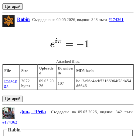
Цитирай
Rabin
Създадено на 09.05.2026, видяно: 348 пъти.
#174361
Attached files:
Uploade
Downloa
File
Size
MD5 hash
d
ds
image.p
2072
09.05.20
be13a96e4acb53166964f78d454
107
ng
bytes
26
d6646
Цитирай
Дон
Реба
Създадено на 09.05.2026, видяно: 342 пъти.
#174362
Rabin