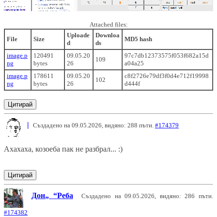
Attached files:
Uploade
Downloa
File
Size
MD5 hash
d
ds
image.p
120491
09.05.20
97c7db12373575f053f682a15d
109
ng
bytes
26
a04a25
image.p
178611
09.05.20
c8f2726e79df3f0d4e712f19998
102
ng
bytes
26
d444f
Цитирай
|
Създадено на 09.05.2026, видяно: 288 пъти.
#174379
Ахахаха, козоеба пак не разбрал... :)
Цитирай
Дон
Реба
Създадено на 09.05.2026, видяно: 286 пъти.
#174382