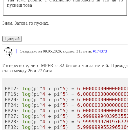
пуснеш това
Знам. Затова го пуснах.
Цитирай
|
Създадено на 09.05.2026, видяно: 315 пъти.
#174373
Интересно е, че с MPFR с 32 битови числа не е 6. Прехода
става между 26 и 27 бита.
FP12: 
log
(pi^
4
 + pi^
5
) = 
6.0000000000000000
FP16: 
log
(pi^
4
 + pi^
5
) = 
6.0000000000000000
FP20: 
log
(pi^
4
 + pi^
5
) = 
6.0000000000000000
FP24: 
log
(pi^
4
 + pi^
5
) = 
6.0000000000000000
FP26: 
log
(pi^
4
 + pi^
5
) = 
6.0000000000000000
FP27: 
log
(pi^
4
 + pi^
5
) = 
5.9999999403953552
FP28: 
log
(pi^
4
 + pi^
5
) = 
5.9999999701976776
FP32: 
log
(pi^
4
 + pi^
5
) = 
5.9999999552965164