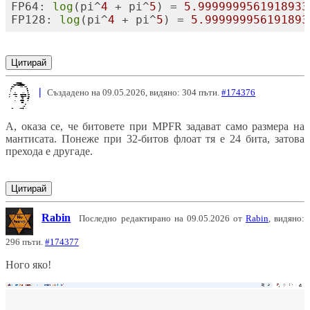
FP64: 
log
(pi^
4
 + pi^
5
) = 
5.9999999561918933
FP128: 
log
(pi^
4
 + pi^
5
) = 
5.999999956191893
Цитирай
|
Създадено на 09.05.2026, видяно: 304 пъти.
#174376
А, оказа се, че битовете при MPFR задават само размера на
мантисата. Понеже при 32-битов флоат тя е 24 бита, затова
прехода е другаде.
Цитирай
Rabin
Последно редактирано на 09.05.2026 от
Rabin
, видяно:
296 пъти.
#174377
Ного яко!