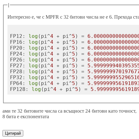
|
Интересно е, че с MPFR с 32 битови числа не е 6. Прехода ст
FP12: 
log
(pi^
4
 + pi^
5
) = 
6.00000000000000
FP16: 
log
(pi^
4
 + pi^
5
) = 
6.00000000000000
FP20: 
log
(pi^
4
 + pi^
5
) = 
6.00000000000000
FP24: 
log
(pi^
4
 + pi^
5
) = 
6.00000000000000
FP26: 
log
(pi^
4
 + pi^
5
) = 
6.00000000000000
FP27: 
log
(pi^
4
 + pi^
5
) = 
5.99999994039535
FP28: 
log
(pi^
4
 + pi^
5
) = 
5.99999997019767
FP32: 
log
(pi^
4
 + pi^
5
) = 
5.99999995529651
FP64: 
log
(pi^
4
 + pi^
5
) = 
5.99999995619189
FP128: 
log
(pi^
4
 + pi^
5
) = 
5.9999999561918
ами те 32 битовите числа са всъщност 24 битови като точност,
8 бита е експонентата
Цитирай