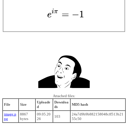
Attached files:
Uploade
Downloa
File
Size
MD5 hash
d
ds
image.p
8867
09.05.20
24a7d9b9b882158048cff513b21
103
ng
bytes
26
55c50