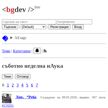
free
<
bg
dev />
|
|
Търсене
Регистрация
Вход
All tags
Теми
|
Категории
|
|
съботно неделна нАука
Теми
Отговор
0
1
2
3
4
5
6
7
Дон
Реба
Създадено на 09.05.2026, видяно: 367 пъти.
#174351