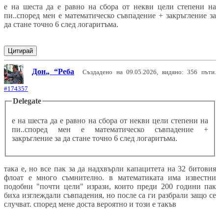
e на шеста да е равно на сбора от некви цели степени на
пи..според мен е математическо съвпадение + закръгление за
да стане точно 6 след логаритъма.
Цитирай
Дон
Реба
Създадено на 09.05.2026, видяно: 356 пъти.
#174357
Delegate
e на шеста да е равно на сбора от некви цели степени на
пи..според мен е математическо съвпадение +
закръгление за да стане точно 6 след логаритъма.
така е, но все пак за да надхвърли капацитета на 32 битовия
флоат е много съмнително. в математиката има известни
подобни "почти цели" изрази, които преди 200 години пак
биха изглеждали съвпадения, но после са ги разбрали защо се
случват. според мене доста вероятно и този е такъв