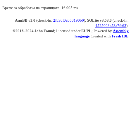
Време за обработка на страницата: 16.905 ms
AsmBB v3.0
(check-in:
2fb30f0a060190b0
);
SQLite v3.53.0
(check-in:
4525003a53a7fc63
);
©2016..2024 John Found
; Licensed under
EUPL
; Powered by
Assembly
language
Created with
Fresh IDE