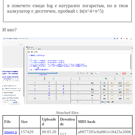
в повечето езици log е натурален логаритъм, но в твоя
калкулатор е десетичен, пробвай с ln(π^4+π^5)
И кво?
Attached files:
Uploade
Downloa
File
Size
MD5 hash
d
ds
image.p
157429
09.05.20
af9f77293c9a9f61e18425e2008
112