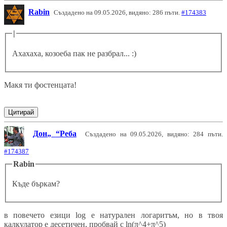
Rabin
Създадено на 09.05.2026, видяно: 286 пъти.
#174383
|
Ахахаха, козоеба пак не разбрал... :)
Макя ти фостенцата!
Цитирай
Дон
Реба
Създадено на 09.05.2026, видяно: 284 пъти.
#174387
Rabin
Къде бъркам?
в повечето езици log е натурален логаритъм, но в твоя
калкулатор е десетичен, пробвай с ln(π^4+π^5)