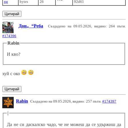
ng
bytes
26
92d61
Цитирай
Дон
Реба
Създадено на 09.05.2026, видяно: 264 пъти.
#174396
Rabin
И кво?
хуй с око
Цитирай
Rabin
Създадено на 09.05.2026, видяно: 257 пъти.
#174397
|
Да не си даскалско чадо, че не можеш да се удържиш да