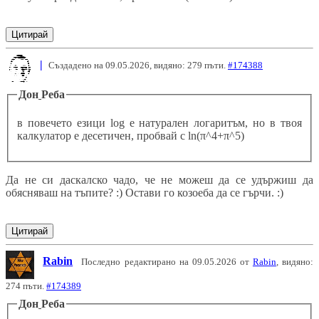
Цитирай
|
Създадено на 09.05.2026, видяно: 279 пъти.
#174388
Дон
Реба
в повечето езици log е натурален логаритъм, но в твоя
калкулатор е десетичен, пробвай с ln(π^4+π^5)
Да не си даскалско чадо, че не можеш да се удържиш да
обясняваш на тъпите? :) Остави го козоеба да се гърчи. :)
Цитирай
Rabin
Последно редактирано на 09.05.2026 от
Rabin
, видяно:
274 пъти.
#174389
Дон
Реба