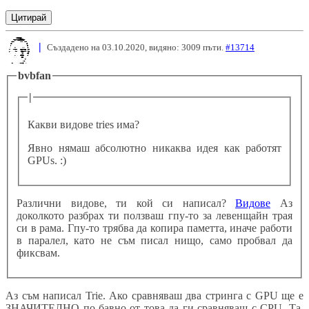
Цитирай
|
Създадено на 03.10.2020, видяно: 3009 пъти.
#13714
bvbfan
|
Какви видове tries има?
Явно нямаш абсолютно никаква идея как работят
GPUs. :)
Различни видове, ти кой си написал?
Видове
Аз
доколкото разбрах ти ползваш гпу-то за левенщайн трая
си в рама. Гпу-то трябва да копира паметта, иначе работи
в паралел, като не съм писал нищо, само пробвал да
фиксвам.
Аз съм написал Trie. Ако сравняваш два стринга с GPU ще е
ЗНАЧИТЕЛНО по-бавно от това да ги сравняваш с CPU. Та,