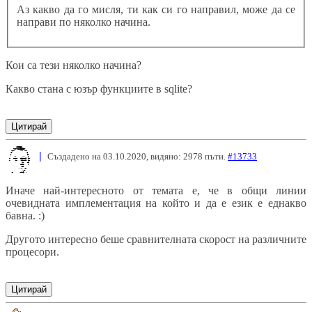
Аз какво да го мисля, ти как си го направил, може да се
направи по няколко начина.
Кои са тези няколко начина?
Какво стана с юзър функциите в sqlite?
Цитирай
|
Създадено на 03.10.2020, видяно: 2978 пъти.
#13733
Иначе най-интересното от темата е, че в общи линии
очевидната имплементация на който и да е език е еднакво
бавна. :)
Другото интересно беше сравнителната скорост на различните
процесори.
Цитирай