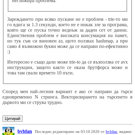
неглижира проблема.
Зареждането при всяко пускане не е проблем - trie-то ми
го вдига за 1.3 секунди, което не е никак зле за програма,
която ще се пуска точно веднъж за даден сет от данни.
Единствения проблем е високата консумация на памет,
но тук съм си виновен аз, щото ползвах hashmap, а при
само 4 възможни букви може да се направи по-ефективно
:)
Интересно е също дали може trie-to да се възползва от avx
инструкции, защото както се оказа брутфорса може и
това там свали времето 10 пъти.
Според мен най-лесния вариант е ако се направи да търси
едновременно N стринга. Векторизирането на търсенето в
дървото ми се струва трудно.
Цитирай
bvbfan
Последно редактирано на 03.10.2020 от
bvbfan
, видяно: