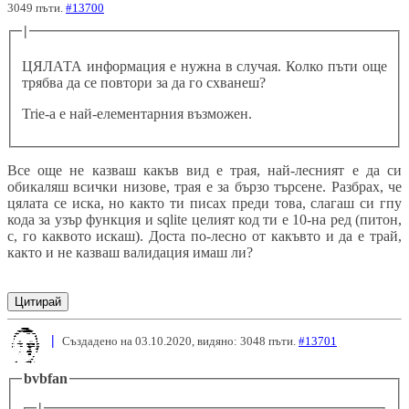
3049 пъти.
#13700
|
ЦЯЛАТА информация е нужна в случая. Колко пъти още
трябва да се повтори за да го схванеш?
Trie-а е най-елементарния възможен.
Все още не казваш какъв вид е трая, най-лесният е да си
обикаляш всички низове, трая е за бързо търсене. Разбрах, че
цялата се иска, но както ти писах преди това, слагаш си гпу
кода за узър функция и sqlite целият код ти е 10-на ред (питон,
с, го каквото искаш). Доста по-лесно от какъвто и да е трай,
както и не казваш валидация имаш ли?
Цитирай
|
Създадено на 03.10.2020, видяно: 3048 пъти.
#13701
bvbfan
|