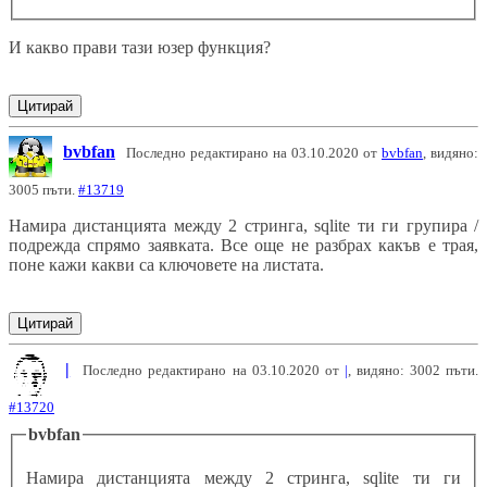
И какво прави тази юзер функция?
Цитирай
bvbfan
Последно редактирано на 03.10.2020 от
bvbfan
, видяно:
3005 пъти.
#13719
Намира дистанцията между 2 стринга, sqlite ти ги групира /
подрежда спрямо заявката. Все още не разбрах какъв е трая,
поне кажи какви са ключовете на листата.
Цитирай
|
Последно редактирано на 03.10.2020 от
|
, видяно: 3002 пъти.
#13720
bvbfan
Намира дистанцията между 2 стринга, sqlite ти ги