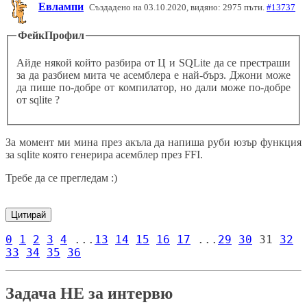
Евлампи
Създадено на 03.10.2020, видяно: 2975 пъти.
#13737
ФейкПрофил
Айде някой който разбира от Ц и SQLite да се престраши
за да разбием мита че асемблера е най-бърз. Джони може
да пише по-добре от компилатор, но дали може по-добре
от sqlite ?
За момент ми мина през акъла да напиша руби юзър функция
за sqlite която генерира асемблер през FFI.
Требе да се прегледам :)
Цитирай
0
1
2
3
4
...
13
14
15
16
17
...
29
30
31
32
33
34
35
36
Задача НЕ за интервю