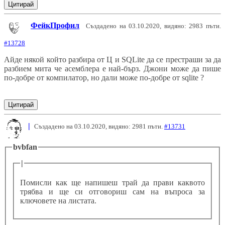
Цитирай
ФейкПрофил
Създадено на 03.10.2020, видяно: 2983 пъти.
#13728
Айде някой който разбира от Ц и SQLite да се престраши за да
разбием мита че асемблера е най-бърз. Джони може да пише
по-добре от компилатор, но дали може по-добре от sqlite ?
Цитирай
|
Създадено на 03.10.2020, видяно: 2981 пъти.
#13731
bvbfan
|
Помисли как ще напишеш трай да прави каквото
трябва и ще си отговориш сам на въпроса за
ключовете на листата.