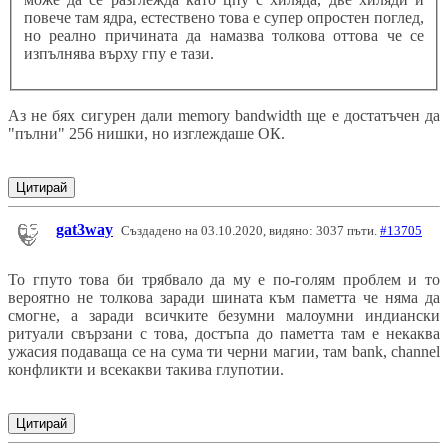
повече там ядра, естествено това е супер опростен поглед,
но реално причината да намазва толкова оттова че се
изпълнява върху гпу е тази.
Аз не бях сигурен дали memory bandwidth ще е достатъчен да
"пълни" 256 нишки, но изглеждаше ОК.
Цитирай
gat3way
Създадено на 03.10.2020, видяно: 3037 пъти.
#13705
То гпуто това би трябвало да му е по-голям проблем и то
вероятно не толкова заради шината към паметта че няма да
смогне, а заради всичките безумни малоумни индиански
ритуали свързани с това, достъпа до паметта там е некаква
ужасия подаваща се на сума ти черни магии, там bank, channel
конфликти и всекакви такива глупотии.
Цитирай