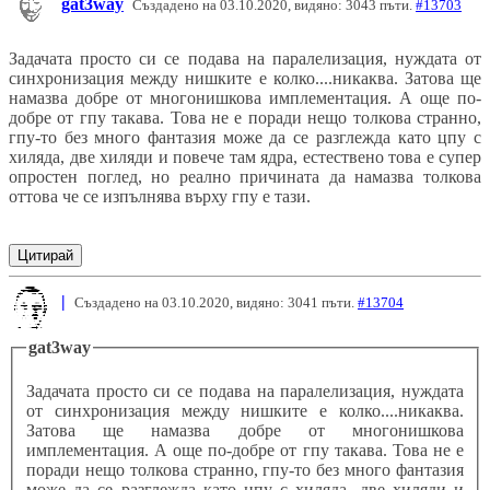
gat3way
Създадено на 03.10.2020, видяно: 3043 пъти.
#13703
Задачата просто си се подава на паралелизация, нуждата от
синхронизация между нишките е колко....никаква. Затова ще
намазва добре от многонишкова имплементация. А още по-
добре от гпу такава. Това не е поради нещо толкова странно,
гпу-то без много фантазия може да се разглежда като цпу с
хиляда, две хиляди и повече там ядра, естествено това е супер
опростен поглед, но реално причината да намазва толкова
оттова че се изпълнява върху гпу е тази.
Цитирай
|
Създадено на 03.10.2020, видяно: 3041 пъти.
#13704
gat3way
Задачата просто си се подава на паралелизация, нуждата
от синхронизация между нишките е колко....никаква.
Затова ще намазва добре от многонишкова
имплементация. А още по-добре от гпу такава. Това не е
поради нещо толкова странно, гпу-то без много фантазия
може да се разглежда като цпу с хиляда, две хиляди и