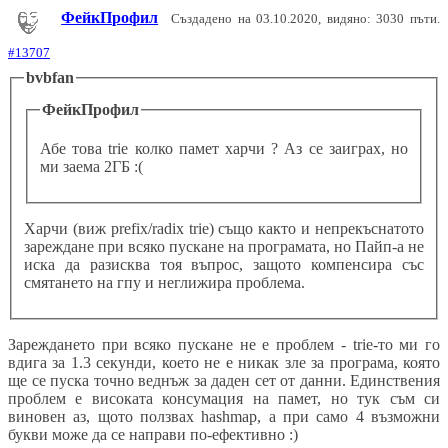
ФейкПрофил
Създадено на 03.10.2020, видяно: 3030 пъти.
#13707
bvbfan
ФейкПрофил
Абе това trie колко памет харчи ? Аз се заиграх, но
ми заема 2ГБ :(
Харчи (виж prefix/radix trie) също както и непрекъснатото
зареждане при всяко пускане на програмата, но Пайп-а не
иска да разисква тоя въпрос, защото компенсира със
смятането на гпу и неглижира проблема.
Зареждането при всяко пускане не е проблем - trie-то ми го
вдига за 1.3 секунди, което не е никак зле за програма, която
ще се пуска точно веднъж за даден сет от данни. Единствения
проблем е високата консумация на памет, но тук съм си
виновен аз, щото ползвах hashmap, а при само 4 възможни
букви може да се направи по-ефективно :)