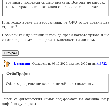
групира / подрежда спрямо заявката. Все още не разбрах
какъв е трая, поне кажи какви са ключовете на листата.
И за колко време си въобразяваш, че GPU-то ще сравни два
стринга?
Помисли как ще напишеш трай да прави каквото трябва и ще
си отговориш сам на въпроса за ключовете на листата.
Цитирай
Евлампи
Създадено на 03.10.2020, видяно: 2999 пъти.
#13722
ФейкПрофил
Обаче sqlite решение все още никой не е споделил :)
Търси се философския камък под формата на магична юзър
дифайнд функция :)