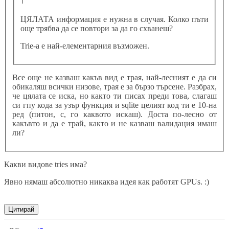
ЦЯЛАТА информация е нужна в случая. Колко пъти
още трябва да се повтори за да го схванеш?
Trie-а е най-елементарния възможен.
Все още не казваш какъв вид е трая, най-лесният е да си
обикаляш всички низове, трая е за бързо търсене. Разбрах,
че цялата се иска, но както ти писах преди това, слагаш
си гпу кода за узър функция и sqlite целият код ти е 10-на
ред (питон, с, го каквото искаш). Доста по-лесно от
какъвто и да е трай, както и не казваш валидация имаш
ли?
Какви видове tries има?
Явно нямаш абсолютно никаква идея как работят GPUs. :)
Цитирай