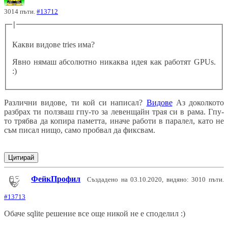
3014 пъти.
#13712
|
Какви видове tries има?
Явно нямаш абсолютно никаква идея как работят GPUs.
:)
Различни видове, ти кой си написал?
Видове
Аз доколкото
разбрах ти ползваш гпу-то за левенщайн трая си в рама. Гпу-
то трябва да копира паметта, иначе работи в паралел, като не
съм писал нищо, само пробвал да фиксвам.
Цитирай
ФейкПрофил
Създадено на 03.10.2020, видяно: 3010 пъти.
#13713
Обаче sqlite решение все още никой не е споделил :)