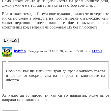
Само Гегата опита да защити честта на релационните бази,
Джон ужким е в тоя лагер ама рита за отбор асемблер :)
Ебати яката тема, чей зема още пуканки, жалко че интересите
ми са по-скоро в областта на програмиране с възможно най-
малко церемония което малко се бие с възможно най-
ефективния код въпреки че обожавам Цъ без плюсовете
Цитирай
bvbfan
Създадено на 03.10.2020, видяно: 2990 пъти.
#13724
|
Помисли как ще напишеш трай да прави каквото трябва
и ще си отговориш сам на въпроса за ключовете на
листата.
Аз какво да го мисля, ти как си го направил, може да се
направи по няколко начина.