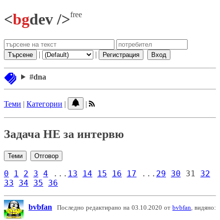
free
<
bg
dev />
|
|
Търсене
Регистрация
Вход
#dna
Теми
|
Категории
|
|
Задача НЕ за интервю
Теми
Отговор
0
1
2
3
4
...
13
14
15
16
17
...
29
30
31
32
33
34
35
36
bvbfan
Последно редактирано на 03.10.2020 от
bvbfan
, видяно: