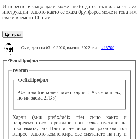
Интересно е също дали може trie-to да се възползва от avx
инструкции, защото както се оказа брутфорса може и това там
свали времето 10 пъти.
Цитирай
|
Създадено на 03.10.2020, видяно: 3022 пъти.
#13709
ФейкПрофил
bvbfan
ФейкПрофил
Абе това trie колко памет харчи ? Аз се заиграх,
но ми заема 2ГБ :(
Харчи (виж prefix/radix trie) също както и
непрекъснатото зареждане при всяко пускане на
програмата, но Пайп-а не иска да разисква тоя
въпрос, защото компенсира със смятането на гпу и