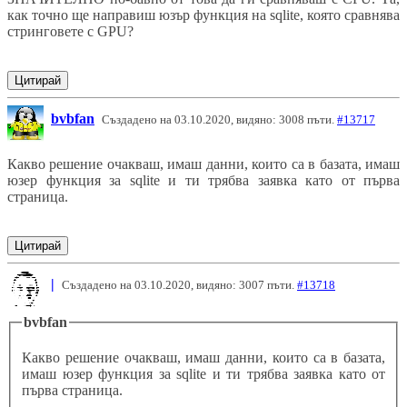
как точно ще направиш юзър функция на sqlite, която сравнява
стринговете с GPU?
Цитирай
bvbfan
Създадено на 03.10.2020, видяно: 3008 пъти.
#13717
Какво решение очакваш, имаш данни, които са в базата, имаш
юзер функция за sqlite и ти трябва заявка като от първа
страница.
Цитирай
|
Създадено на 03.10.2020, видяно: 3007 пъти.
#13718
bvbfan
Какво решение очакваш, имаш данни, които са в базата,
имаш юзер функция за sqlite и ти трябва заявка като от
първа страница.