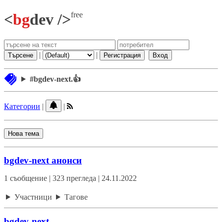
free
<
bg
dev />
|
|
Търсене
Регистрация
Вход
#bgdev-next.👍
Категории
|
|
Нова тема
bgdev-next анонси
1 съобщение | 323 прегледа | 24.11.2022
Участници
Тагове
bgdev-next