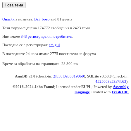
Нова тема
Онлайн
в момента:
Baj_boeb
and 81 guests
Този форум съдържа 174772 съобщения в 2423 теми.
Ние имаме
343 регистрирани потребителя
.
Последно се е регистрирал:
am-gul
В последните 24 часа имаме 2775 посетители на форума.
Време за обработка на страницата: 28.800 ms
AsmBB v3.0
(check-in:
2fb30f0a060190b0
);
SQLite v3.53.0
(check-in:
4525003a53a7fc63
);
©2016..2024 John Found
; Licensed under
EUPL
; Powered by
Assembly
language
Created with
Fresh IDE