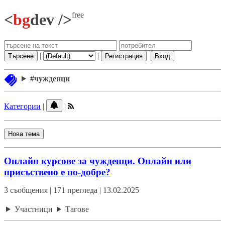
free
<
bg
dev />
|
|
Търсене
Регистрация
Вход
#чужденци
Категории
|
|
Нова тема
Онлайн курсове за чужденци. Онлайн или
присъствено е по-добре?
3 съобщения | 171 прегледа | 13.02.2025
Участници
Тагове