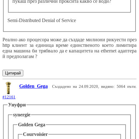
пукаш през различни проксита какво се води?
Semi-Distributed Denial of Service
Реално ако процесора може да създаде милиони рикуести през
http клиент за единица време единственото което лимитира
една машина би трябвало да е капацитета на ethernet адаптера
й предполагам ?
Цитирай
Golden Gega
Създадено на 24.09.2020, видяно: 5064 пъти.
#12161
Унуфри
synergie
Golden Gega
Courvoisier