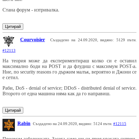
Стана форум - изтривалка.
Цитирай
Courvoisier
Създадено на 24.09.2020, видяно: 5129 пъти.
#12113
На теория може да експериментираш колко си е оставил
максимално боди на POST и да флудиш с максимум POST-а.
Ние, по security reasons го държим малък, вероятно и Джони се
е сетил.
Раби, DoS - denial of service; DDoS - distributed denial of service.
Второто от една машина няма как да го направиш.
Цитирай
Rabin
Създадено на 24.09.2020, видяно: 5124 пъти.
#12115
Приемам забележката. Засега само ще си трия краката сутрин.