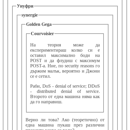
Унуфри
synergie
Golden Gega
Courvoisier
На теория може да
експериментираш колко си е
оставил максимално боди на
POST и да флудиш с максимум
POST-а. Ние, по security reasons го
държим малък, вероятно и Джони
се е сетил.
Раби, DoS - denial of service; DDoS
- distributed denial of service.
Второто от една машина няма как
да го направиш.
Верно ли това? Ако (теоретично) от
една машина пукаш през различни