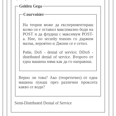
Golden Gega
Courvoisier
На теория може да експериментираш
колко си е оставил максимално боди на
POST и да флудиш с максимум POST-
а. Ние, по security reasons го държим
малък, вероятно и Джони се е сетил.
Раби, DoS - denial of service; DDoS -
distributed denial of service. Второто от
една машина няма как да го направиш.
Верно ли това? Ако (теоретично) от една
машина пукаш през различни проксита
какво се води?
Semi-Distributed Denial of Service