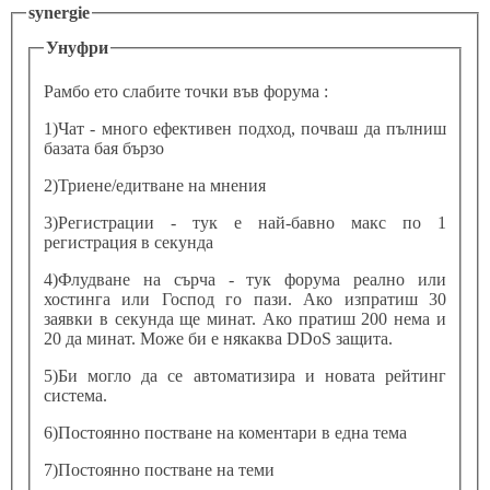
synergie
Унуфри
Рамбо ето слабите точки във форума :
1)Чат - много ефективен подход, почваш да пълниш
базата бая бързо
2)Триене/едитване на мнения
3)Регистрации - тук е най-бавно макс по 1
регистрация в секунда
4)Флудване на сърча - тук форума реално или
хостинга или Господ го пази. Ако изпратиш 30
заявки в секунда ще минат. Ако пратиш 200 нема и
20 да минат. Може би е някаква DDoS защита.
5)Би могло да се автоматизира и новата рейтинг
система.
6)Постоянно постване на коментари в една тема
7)Постоянно постване на теми