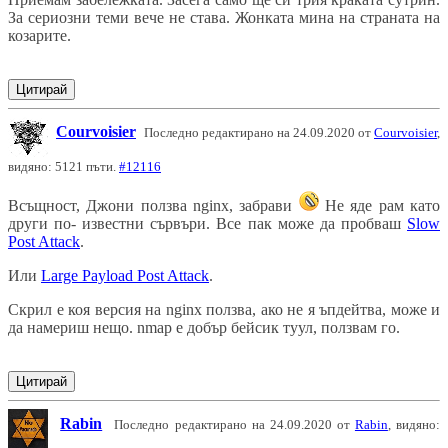
За сериозни теми вече не става. Жонката мина на страната на
козарите.
Цитирай
Courvoisier
Последно редактирано на 24.09.2020 от
Courvoisier
,
видяно: 5121 пъти.
#12116
Всъщност, Джони ползва nginx, забрави
Не яде рам като
други по- известни сървъри. Все пак може да пробваш
Slow
Post Attack
.
Или
Large Payload Post Attack
.
Скрил е коя версия на nginx ползва, ако не я ъпдейтва, може и
да намериш нещо. nmap е добър бейсик туул, ползвам го.
Цитирай
Rabin
Последно редактирано на 24.09.2020 от
Rabin
, видяно: