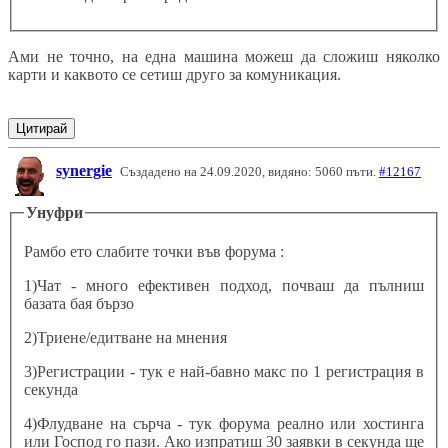
Ами не точно, на една машина можеш да сложиш няколко
карти и каквото се сетиш друго за комуникация.
Цитирай
synergie
Създадено на 24.09.2020, видяно: 5060 пъти.
#12167
Унуфри
Рамбо ето слабите точки във форума :
1)Чат - много ефективен подход, почваш да пълниш
базата бая бързо
2)Триене/едитване на мнения
3)Регистрации - тук е най-бавно макс по 1 регистрация в
секунда
4)Флудване на сърча - тук форума реално или хостинга
или Господ го пази. Ако изпратиш 30 заявки в секунда ще