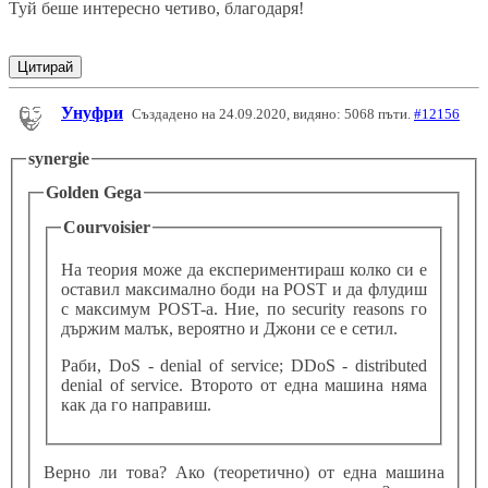
Туй беше интересно четиво, благодаря!
Цитирай
Унуфри
Създадено на 24.09.2020, видяно: 5068 пъти.
#12156
synergie
Golden Gega
Courvoisier
На теория може да експериментираш колко си е
оставил максимално боди на POST и да флудиш
с максимум POST-а. Ние, по security reasons го
държим малък, вероятно и Джони се е сетил.
Раби, DoS - denial of service; DDoS - distributed
denial of service. Второто от една машина няма
как да го направиш.
Верно ли това? Ако (теоретично) от една машина