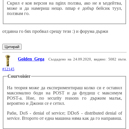
Скрил е коя версия на nginx ползва, ако не я ъпдейтва,
може и да намериш нещо. nmap е добър бейсик туул,
ползвам го.
отдавна го бях пробвал срещу тези :) и форума държи
Цитирай
Golden Gega
Създадено на 24.09.2020, видяно: 5082 пъти.
#12145
Courvoisier
На теория може да експериментираш колко си е оставил
максимално боди на POST и да флудиш с максимум
POST-а. Ние, по security reasons го държим малък,
вероятно и Джони се е сетил.
Раби, DoS - denial of service; DDoS - distributed denial of
service. Второто от една машина няма как да го направиш.