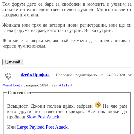
Тоя форум дето се бара за свободен в момента е уязвим за
атаките на един единствен гневен лумпен. Много по-зле от
казармения стана.
Жонката или тряя да затвори нови регистрации, или ще си
гледа форума насран, като тази сутрин. Всяка сутрин.
Жал ми е за щерка му, ако тъй се мъчи да я превъзпитава в
червен лумпеноизъм.
Цитирай
ФейкПрофил
Последно редактирано на 24.09.2020 от
ФейкПрофил
, видяно: 5094 пъти.
#12120
Courvoisier
Всъщност, Джони ползва nginx, забрави
Не яде рам
като други по- известни сървъри. Все пак може да
пробваш
Slow Post Attack
.
Или
Large Payload Post Attack
.