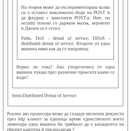
На теория може да експериментираш колко
си е оставил максимално боди на POST и
да флудиш с максимум POST-а. Ние, по
security reasons го държим малък, вероятно
и Джони се е сетил.
Раби, DoS - denial of service; DDoS -
distributed denial of service. Второто от една
машина няма как да го направиш.
Верно ли това? Ако (теоретично) от една
машина пукаш през различни проксита какво се
води?
Semi-Distributed Denial of Service
Реално ако процесора може да създаде милиони рикуести
през http клиент за единица време единственото което
лимитира една машина би трябвало да е капацитета на
ethernet адаптера й предполагам ?