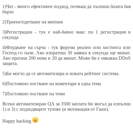
1)Чат - много ефективен подход, почваш да пълниш базата бая
бързо
2)Триене/едитване на мнения
3)Регистрации - тук е най-бавно макс по 1 регистрация в
секунда
4)Флудване на сърча - тук форума реално или хостинга или
Господ го пази. Ако изпратиш 30 заявки в секунда ще минат.
Ако пратиш 200 нема и 20 да минат. Може би е някаква DDoS
защита.
5)Би могло да се автоматизира и новата рейтинг система.
6)Постоянно постване на коментари в една тема
7)Постоянно постване на теми
Всеки автоматизиран QA за 3500 заплата би могъл да изпълни
1) и 3) с подходящите тулове (и мотивация от Гани).
Happy hacking