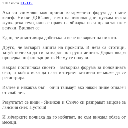
5107 пъти.
#12119
Ако си спомняш моя принос казарменият форум да стане
кенеф. Никви ДОС-ове, само на няколко дни пускам някоя
жункарска тема, или се правя на яйчарка и си правя ташак с
всички. Връзват се.
Едно, че демотивира добитъка и вече не вярват на никого.
Друго, че затварят айпита на проксита. В нета са стотици,
затуй почнаха да ги затварят по групи аипита. Дарки вкара
проверка по фингърпринт. Не му се получи.
Накрая постигнаха своето - затвориха форума за половината
свят, и който иска да пази интернет хигиена не може да се
регистрира.
Излезе и някакъв бъг - бичи таймаут ако някой пише отдалеч
от слаб нет.
Резултатът се види - Яначков и Сънчо си разправят вицове за
ланския снег. Пустош!
И яйчарките почнаха да го избягват, не съм виждал обява от
месеци.