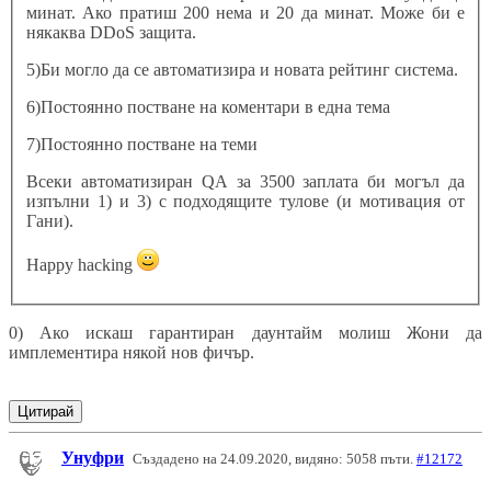
минат. Ако пратиш 200 нема и 20 да минат. Може би е
някаква DDoS защита.
5)Би могло да се автоматизира и новата рейтинг система.
6)Постоянно постване на коментари в една тема
7)Постоянно постване на теми
Всеки автоматизиран QA за 3500 заплата би могъл да
изпълни 1) и 3) с подходящите тулове (и мотивация от
Гани).
Happy hacking
0) Ако искаш гарантиран даунтайм молиш Жони да
имплементира някой нов фичър.
Цитирай
Унуфри
Създадено на 24.09.2020, видяно: 5058 пъти.
#12172