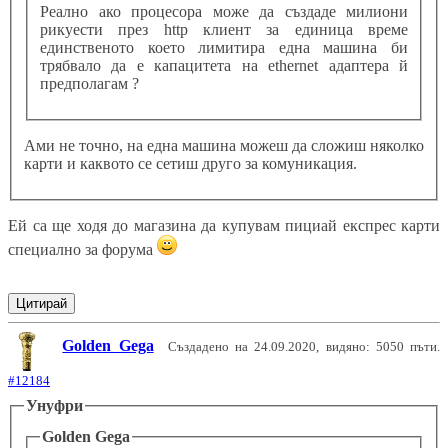
Реално ако процесора може да създаде милиони
рикуести през http клиент за единица време
единственото което лимитира една машина би
трябвало да е капацитета на ethernet адаптера й
предполагам ?
Ами не точно, на една машина можеш да сложиш няколко
карти и каквото се сетиш друго за комуникация.
Ей са ще ходя до магазина да купувам пициай експрес карти
специално за форума
Цитирай
Golden Gega
Създадено на 24.09.2020, видяно: 5050 пъти.
#12184
Унуфри
Golden Gega