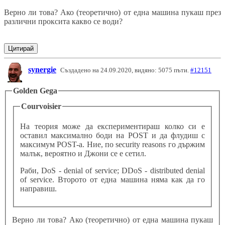
Верно ли това? Ако (теоретично) от една машина пукаш през
различни проксита какво се води?
Цитирай
synergie
Създадено на 24.09.2020, видяно: 5075 пъти.
#12151
Golden Gega
Courvoisier
На теория може да експериментираш колко си е
оставил максимално боди на POST и да флудиш с
максимум POST-а. Ние, по security reasons го държим
малък, вероятно и Джони се е сетил.
Раби, DoS - denial of service; DDoS - distributed denial
of service. Второто от една машина няма как да го
направиш.
Верно ли това? Ако (теоретично) от една машина пукаш