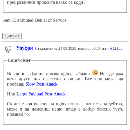
през различни проксита какво се води?
Semi-Distributed Denial of Service
Цитирай
Унуфри
Създадено на 24.09.2020, видяно: 5070 пъти.
#12155
Courvoisier
Всъщност, Джони ползва nginx, забрави
Не яде рам
като други по- известни сървъри. Все пак може да
пробваш
Slow Post Attack
.
Или
Large Payload Post Attack
.
Скрил е коя версия на nginx ползва, ако не я ъпдейтва,
може и да намериш нещо. nmap е добър бейсик туул,
ползвам го.