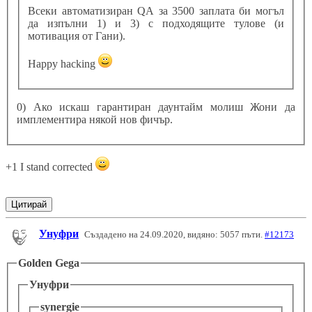
Всеки автоматизиран QA за 3500 заплата би могъл
да изпълни 1) и 3) с подходящите тулове (и
мотивация от Гани).
Happy hacking
0) Ако искаш гарантиран даунтайм молиш Жони да
имплементира някой нов фичър.
+1 I stand corrected
Цитирай
Унуфри
Създадено на 24.09.2020, видяно: 5057 пъти.
#12173
Golden Gega
Унуфри
synergie