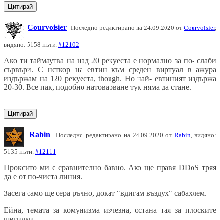
Цитирай
Courvoisier
Последно редактирано на 24.09.2020 от
Courvoisier
,
видяно: 5158 пъти.
#12102
Ако ти таймаутва на над 20 рекуеста е нормално за по- слаби
сървъри. С неткор на евтин към среден виртуал в ажура
издържам на 120 рекуеста, though. Но най- евтиният издържа
20-30. Все пак, подобно натоварване тук няма да стане.
Цитирай
Rabin
Последно редактирано на 24.09.2020 от
Rabin
, видяно:
5135 пъти.
#12111
Проксито ми е сравнително бавно. Ако ще правя DDoS тряя
да е от по-чиста линия.
Засега само ще сера ръчно, докат "вдигам въздух" сабахлем.
Ейна, темата за комунизма изчезна, остана тая за плоските
шегички.