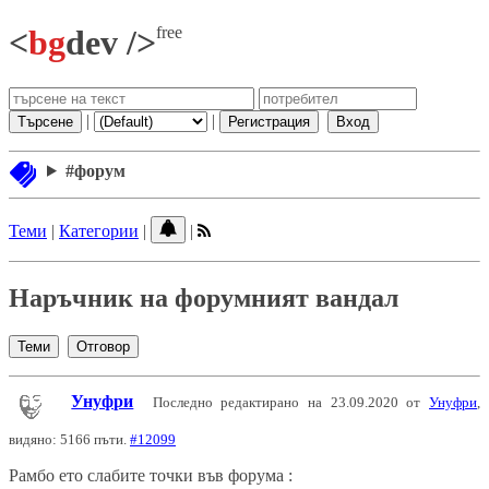
free
<
bg
dev />
|
|
Търсене
Регистрация
Вход
#форум
Теми
|
Категории
|
|
Наръчник на форумният вандал
Теми
Отговор
Унуфри
Последно редактирано на 23.09.2020 от
Унуфри
,
видяно: 5166 пъти.
#12099
Рамбо ето слабите точки във форума :