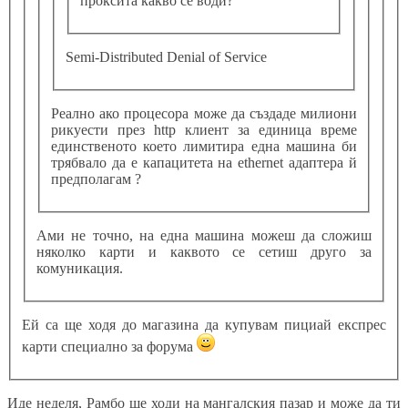
проксита какво се води?
Semi-Distributed Denial of Service
Реално ако процесора може да създаде милиони
рикуести през http клиент за единица време
единственото което лимитира една машина би
трябвало да е капацитета на ethernet адаптера й
предполагам ?
Ами не точно, на една машина можеш да сложиш
няколко карти и каквото се сетиш друго за
комуникация.
Ей са ще ходя до магазина да купувам пициай експрес
карти специално за форума
Иде неделя, Рамбо ще ходи на мангалския пазар и може да ти