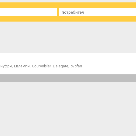
Унуфри
Евлампи
Courvoisier
Delegate
bvbfan