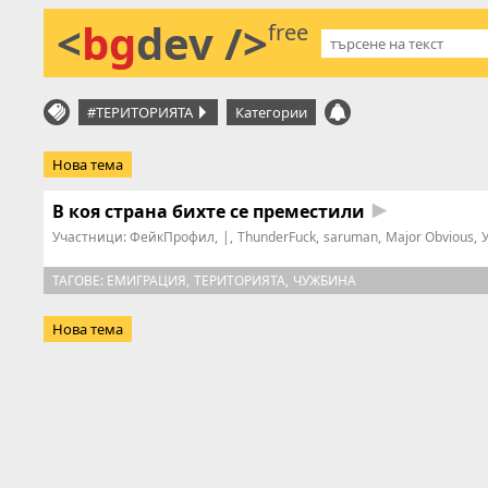
<
bg
dev />
free
#ТЕРИТОРИЯТА
Категории
Нова тема
В коя страна бихте се преместили
Участници:
ФейкПрофил
|
ThunderFuck
saruman
Major Obvious
ТАГОВЕ:
ЕМИГРАЦИЯ
ТЕРИТОРИЯТА
ЧУЖБИНА
Нова тема