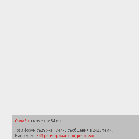
Онлайн
в момента: 54 guests
Този форум съдържа 174778 съобщения в 2423 теми.
Ние имаме
343 регистрирани потребителя
.