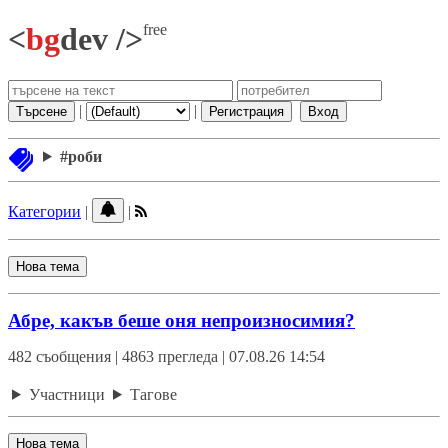
free
<
bg
dev />
|
|
Търсене
Регистрация
Вход
#роби
Категории
|
|
Нова тема
Абре, какъв беше оня непроизносимия?
482 съобщения | 4863 прегледа | 07.08.26 14:54
Участници
Тагове
Нова тема