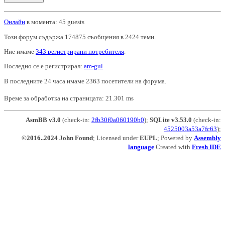
Онлайн
в момента: 45 guests
Този форум съдържа 174875 съобщения в 2424 теми.
Ние имаме
343 регистрирани потребителя
.
Последно се е регистрирал:
am-gul
В последните 24 часа имаме 2363 посетители на форума.
Време за обработка на страницата: 21.301 ms
AsmBB v3.0
(check-in:
2fb30f0a060190b0
);
SQLite v3.53.0
(check-in:
4525003a53a7fc63
);
©2016..2024 John Found
; Licensed under
EUPL
; Powered by
Assembly
language
Created with
Fresh IDE