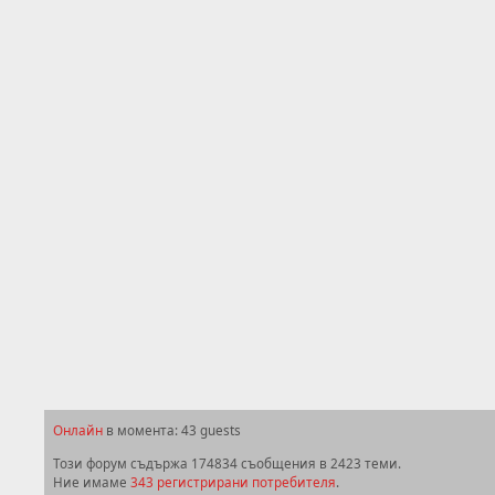
Онлайн
в момента: 43 guests
Този форум съдържа 174834 съобщения в 2423 теми.
Ние имаме
343 регистрирани потребителя
.