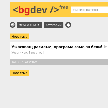
<
bg
dev />
free
#РАСИЗЪМ
Категории
Нова тема
Ужасяващ расизъм, програма само за бели!
Участници:
Евлампи
|
ТАГОВЕ:
РАСИЗЪМ
Нова тема