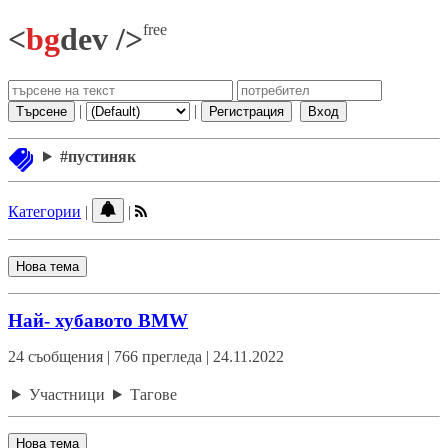
free
<
bg
dev />
|
|
Търсене
Регистрация
Вход
#пустиняк
Категории
|
|
Нова тема
Най- хубавото BMW
24 съобщения | 766 прегледа | 24.11.2022
Участници
Тагове
Нова тема