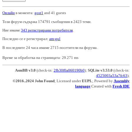
Онлайн
в момента:
gost1
and 41 guests
Този форум съдържа 174791 съобщения в 2423 теми.
Ние имаме
343 регистрирани потребителя
.
Последно се е регистрирал:
am-gul
В последните 24 часа имаме 2715 посетители на форума.
Време за обработка на страницата: 29.271 ms
AsmBB v3.0
(check-in:
2fb30f0a060190b0
);
SQLite v3.53.0
(check-in:
4525003a53a7fc63
);
©2016..2024 John Found
; Licensed under
EUPL
; Powered by
Assembly
language
Created with
Fresh IDE