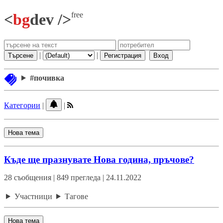
free
<
bg
dev />
|
|
Търсене
Регистрация
Вход
#почивка
Категории
|
|
Нова тема
Къде ще празнувате Нова година, пръчове?
28 съобщения | 849 прегледа | 24.11.2022
Участници
Тагове
Нова тема