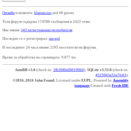
Онлайн
в момента:
klapaucius
and 68 guests
Този форум съдържа 174596 съобщения в 2422 теми.
Ние имаме
343 регистрирани потребителя
.
Последно се е регистрирал:
am-gul
В последните 24 часа имаме 2195 посетители на форума.
Време за обработка на страницата: 9.877 ms
AsmBB v3.0
(check-in:
2fb30f0a060190b0
);
SQLite v3.53.0
(check-in:
4525003a53a7fc63
);
©2016..2024 John Found
; Licensed under
EUPL
; Powered by
Assembly
language
Created with
Fresh IDE