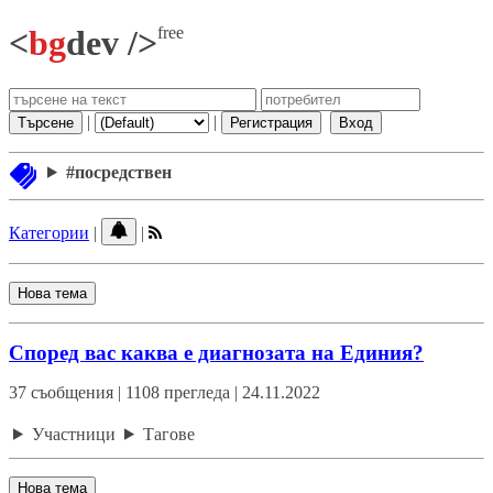
free
<
bg
dev />
|
|
Търсене
Регистрация
Вход
#посредствен
Категории
|
|
Нова тема
Според вас каква е диагнозата на Единия?
37 съобщения | 1108 прегледа | 24.11.2022
Участници
Тагове
Нова тема