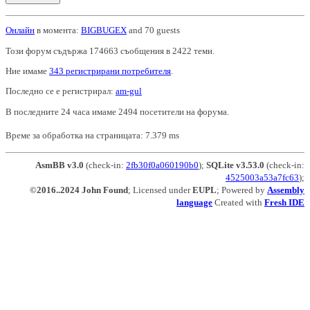
Онлайн
в момента:
BIGBUGEX
and 70 guests
Този форум съдържа 174663 съобщения в 2422 теми.
Ние имаме
343 регистрирани потребителя
.
Последно се е регистрирал:
am-gul
В последните 24 часа имаме 2494 посетители на форума.
Време за обработка на страницата: 7.379 ms
AsmBB v3.0
(check-in:
2fb30f0a060190b0
);
SQLite v3.53.0
(check-in:
4525003a53a7fc63
);
©2016..2024 John Found
; Licensed under
EUPL
; Powered by
Assembly
language
Created with
Fresh IDE