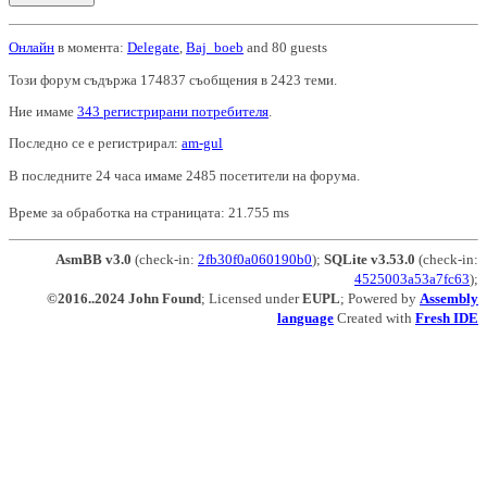
Онлайн
в момента:
Delegate
,
Baj_boeb
and 80 guests
Този форум съдържа 174837 съобщения в 2423 теми.
Ние имаме
343 регистрирани потребителя
.
Последно се е регистрирал:
am-gul
В последните 24 часа имаме 2485 посетители на форума.
Време за обработка на страницата: 21.755 ms
AsmBB v3.0
(check-in:
2fb30f0a060190b0
);
SQLite v3.53.0
(check-in:
4525003a53a7fc63
);
©2016..2024 John Found
; Licensed under
EUPL
; Powered by
Assembly
language
Created with
Fresh IDE