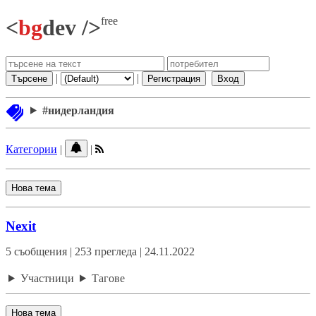
free
<
bg
dev />
|
|
Търсене
Регистрация
Вход
#нидерландия
Категории
|
|
Нова тема
Nexit
5 съобщения | 253 прегледа | 24.11.2022
Участници
Тагове
Нова тема