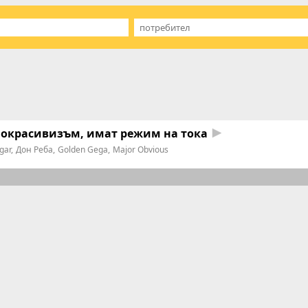
нокрасивизъм, имат режим на тока
lgar
Дон Реба
Golden Gega
Major Obvious