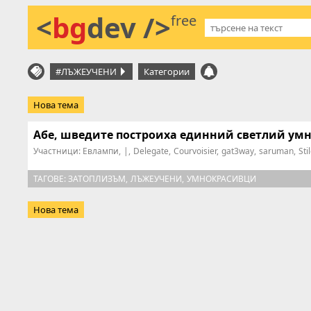
<
bg
dev />
free
#ЛЪЖЕУЧЕНИ
Категории
Нова тема
Абе, шведите построиха единний светлий ум
Участници:
Евлампи
|
Delegate
Courvoisier
gat3way
saruman
Sti
ТАГОВЕ:
ЗАТОПЛИЗЪМ
ЛЪЖЕУЧЕНИ
УМНОКРАСИВЦИ
Нова тема