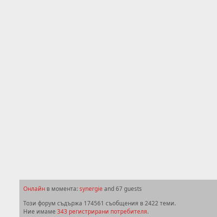
Онлайн
в момента:
synergie
and 67 guests
Този форум съдържа 174561 съобщения в 2422 теми.
Ние имаме
343 регистрирани потребителя
.