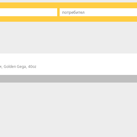
и
Golden Gega
40oz