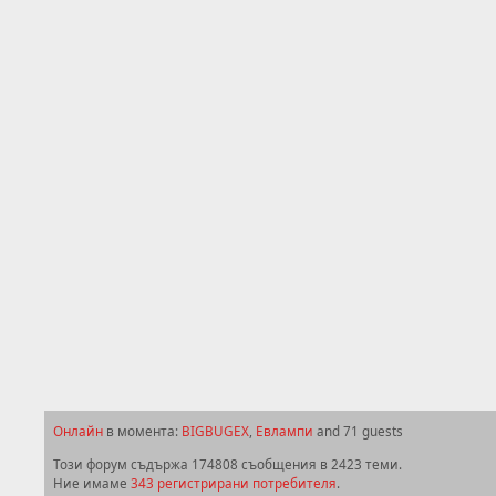
Онлайн
в момента:
BIGBUGEX
,
Евлампи
and 71 guests
Този форум съдържа 174808 съобщения в 2423 теми.
Ние имаме
343 регистрирани потребителя
.