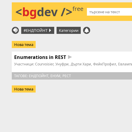
<
bg
dev />
free
#ЕНДПОЙНТ
Категории
Нова тема
Enumerations in REST
Участници:
Courvoisier
Унуфри
Дърти Хари
ФейкПрофил
Евламп
ТАГОВЕ:
ЕНДПОЙНТ
ЕНУМ
РЕСТ
Нова тема