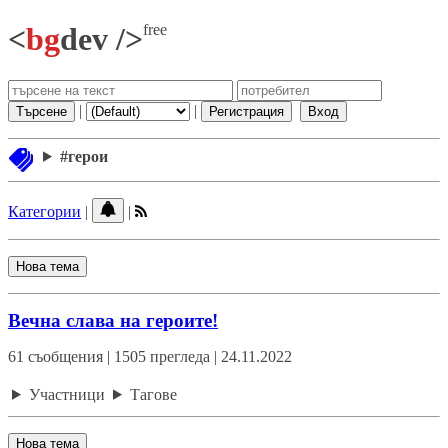
free
<
bg
dev />
|
|
Търсене
Регистрация
Вход
#герои
Категории
|
|
Нова тема
Вечна слава на героите!
61 съобщения | 1505 прегледа | 24.11.2022
Участници
Тагове
Нова тема