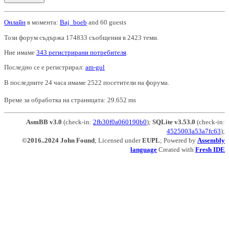
Онлайн
в момента:
Baj_boeb
and 60 guests
Този форум съдържа 174833 съобщения в 2423 теми.
Ние имаме
343 регистрирани потребителя
.
Последно се е регистрирал:
am-gul
В последните 24 часа имаме 2522 посетители на форума.
Време за обработка на страницата: 29.652 ms
AsmBB v3.0
(check-in:
2fb30f0a060190b0
);
SQLite v3.53.0
(check-in:
4525003a53a7fc63
);
©2016..2024 John Found
; Licensed under
EUPL
; Powered by
Assembly
language
Created with
Fresh IDE