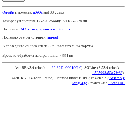
Онлайн
в момента:
a090a
and 88 guests
Този форум съдържа 174620 съобщения в 2422 теми.
Ние имаме
343 регистрирани потребителя
.
Последно се е регистрирал:
am-gul
В последните 24 часа имаме 2264 посетители на форума.
Време за обработка на страницата: 7.994 ms
AsmBB v3.0
(check-in:
2fb30f0a060190b0
);
SQLite v3.53.0
(check-in:
4525003a53a7fc63
);
©2016..2024 John Found
; Licensed under
EUPL
; Powered by
Assembly
language
Created with
Fresh IDE