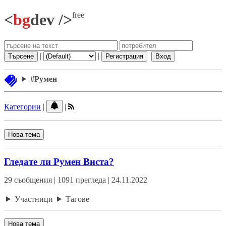
free
<
bg
dev />
|
|
Търсене
Регистрация
Вход
#Румен
Категории
|
|
Нова тема
Гледате ли Румен Виста?
29 съобщения | 1091 прегледа | 24.11.2022
Участници
Тагове
Нова тема