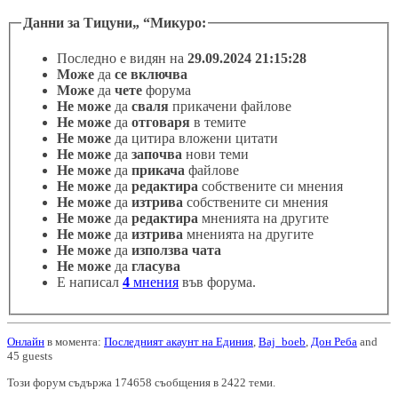
Данни за Тицуни
Микуро:
Последно е видян на
29.09.2024 21:15:28
Може
да
се включва
Може
да
чете
форума
Не може
да
сваля
прикачени файлове
Не може
да
отговаря
в темите
Не може
да цитира вложени цитати
Не може
да
започва
нови теми
Не може
да
прикача
файлове
Не може
да
редактира
собствените си мнения
Не може
да
изтрива
собствените си мнения
Не може
да
редактира
мненията на другите
Не може
да
изтрива
мненията на другите
Не може
да
използва чата
Не може
да
гласува
Е написал
4
мнения
във форума.
Онлайн
в момента:
Последният акаунт на Единия
,
Baj_boeb
,
Дон Реба
and
45 guests
Този форум съдържа 174658 съобщения в 2422 теми.