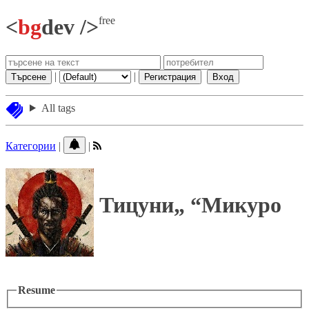
free
<
bg
dev />
|
|
Търсене
Регистрация
Вход
All tags
Категории
|
|
Тицуни
Микуро
Resume