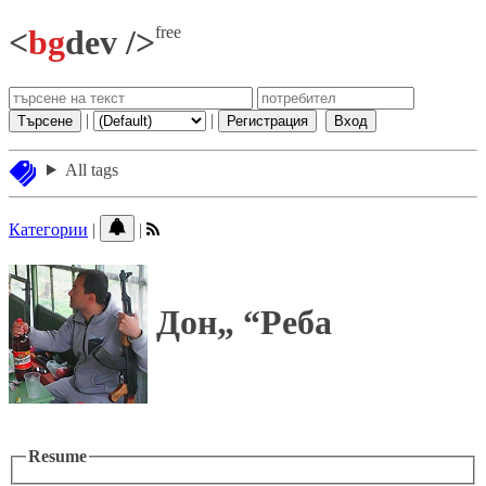
free
<
bg
dev />
|
|
Търсене
Регистрация
Вход
All tags
Категории
|
|
Дон
Реба
Resume