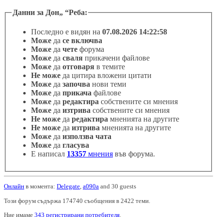
Данни за Дон
Реба:
Последно е видян на
07.08.2026 14:22:58
Може
да
се включва
Може
да
чете
форума
Може
да
сваля
прикачени файлове
Може
да
отговаря
в темите
Не може
да цитира вложени цитати
Може
да
започва
нови теми
Може
да
прикача
файлове
Може
да
редактира
собствените си мнения
Може
да
изтрива
собствените си мнения
Не може
да
редактира
мненията на другите
Не може
да
изтрива
мненията на другите
Може
да
използва чата
Може
да
гласува
Е написал
13357
мнения
във форума.
Онлайн
в момента:
Delegate
,
a090a
and 30 guests
Този форум съдържа 174740 съобщения в 2422 теми.
Ние имаме
343 регистрирани потребителя
.